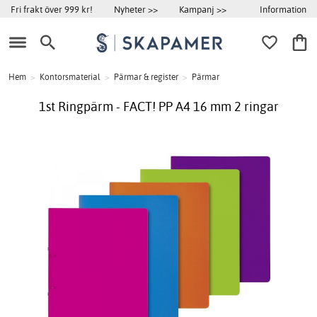
Information
Fri frakt över 999 kr!
Nyheter >>
Kampanj >>
Hem
>
Kontorsmaterial
>
Pärmar & register
>
Pärmar
1st Ringpärm - FACT! PP A4 16 mm 2 ringar