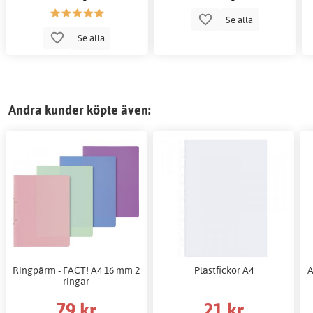
Se alla
Se alla
Andra kunder köpte även:
Ringpärm - FACT! A4 16 mm 2
Plastfickor A4
A
ringar
79 kr
21 kr