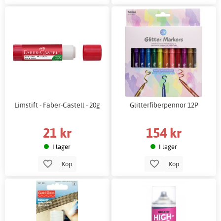
Limstift - Faber-Castell - 20g
Glitterfiberpennor 12P
21 kr
154 kr
I lager
I lager
Köp
Köp