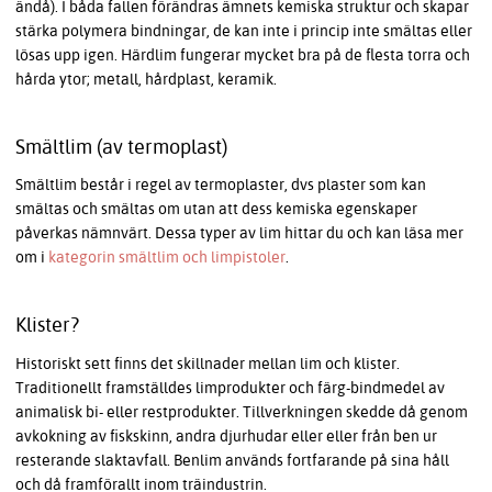
ändå). I båda fallen förändras ämnets kemiska struktur och skapar
stärka polymera bindningar, de kan inte i princip inte smältas eller
lösas upp igen. Härdlim fungerar mycket bra på de flesta torra och
hårda ytor; metall, hårdplast, keramik.
Smältlim (av termoplast)
Smältlim består i regel av termoplaster, dvs plaster som kan
smältas och smältas om utan att dess kemiska egenskaper
påverkas nämnvärt. Dessa typer av lim hittar du och kan läsa mer
om i
kategorin smältlim och limpistoler
.
Klister?
Historiskt sett finns det skillnader mellan lim och klister.
Traditionellt framställdes limprodukter och färg-bindmedel av
animalisk bi- eller restprodukter. Tillverkningen skedde då genom
avkokning av fiskskinn, andra djurhudar eller eller från ben ur
resterande slaktavfall. Benlim används fortfarande på sina håll
och då framförallt inom träindustrin.