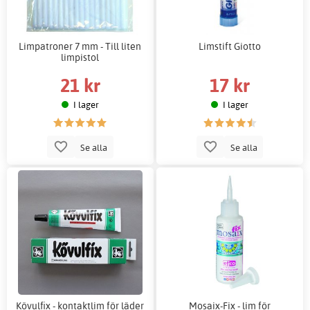
Limpatroner 7 mm - Till liten
Limstift Giotto
limpistol
21 kr
17 kr
I lager
I lager
Se alla
Se alla
Kövulfix - kontaktlim för läder
Mosaix-Fix - lim för