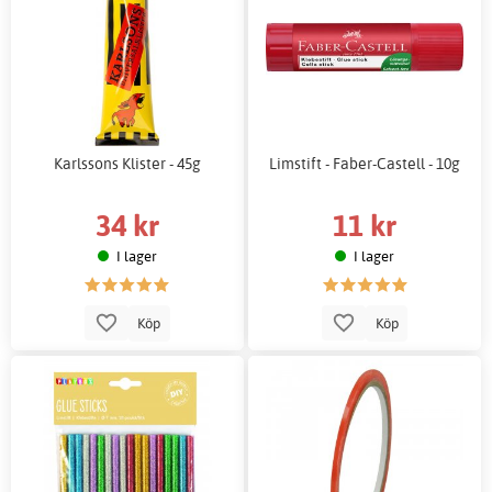
Karlssons Klister - 45g
Limstift - Faber-Castell - 10g
34 kr
11 kr
I lager
I lager
Köp
Köp