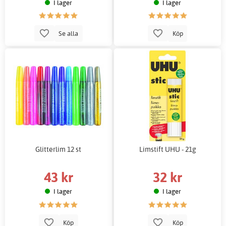
I lager
I lager
Se alla
Köp
Glitterlim 12 st
Limstift UHU - 21g
43 kr
32 kr
I lager
I lager
Köp
Köp