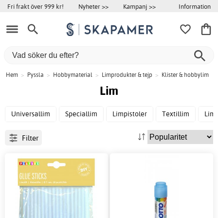
Information
Fri frakt över 999 kr!
Nyheter >>
Kampanj >>
Hem
>
Pyssla
>
Hobbymaterial
>
Limprodukter & tejp
>
Klister & hobbylim
Lim
Universallim
Speciallim
Limpistoler
Textillim
Lims
Filter