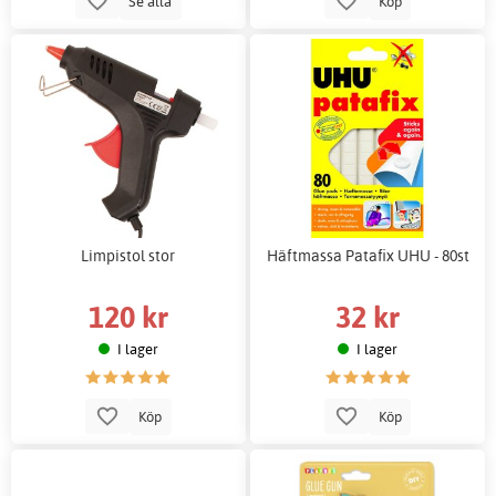
Se alla
Köp
Limpistol stor
Häftmassa Patafix UHU - 80st
120 kr
32 kr
I lager
I lager
Köp
Köp