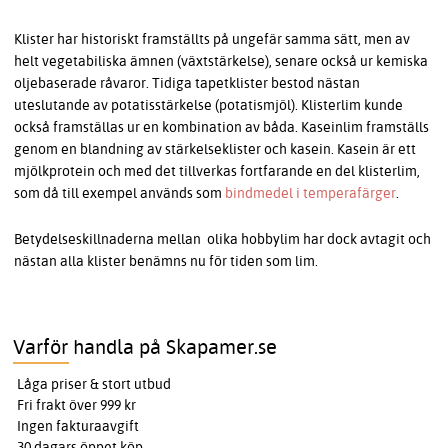
Klister har historiskt framställts på ungefär samma sätt, men av
helt vegetabiliska ämnen (växtstärkelse), senare också ur kemiska
oljebaserade råvaror. Tidiga tapetklister bestod nästan
uteslutande av potatisstärkelse (potatismjöl). Klisterlim kunde
också framställas ur en kombination av båda. Kaseinlim framställs
genom en blandning av stärkelseklister och kasein. Kasein är ett
mjölkprotein och med det tillverkas fortfarande en del klisterlim,
som då till exempel används som
bindmedel i temperafärger
.
Betydelseskillnaderna mellan olika hobbylim har dock avtagit och
nästan alla klister benämns nu för tiden som lim.
Varför handla på Skapamer.se
Låga priser & stort utbud
Fri frakt över 999 kr
Ingen fakturaavgift
30 dagars öppet köp