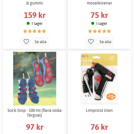
& gummi
mosaikstenar
159 kr
75 kr
I lager
I lager
Se alla
Se alla
Sock-Stop - 100 ml (flera olika
Limpistol liten
färgval)
97 kr
76 kr