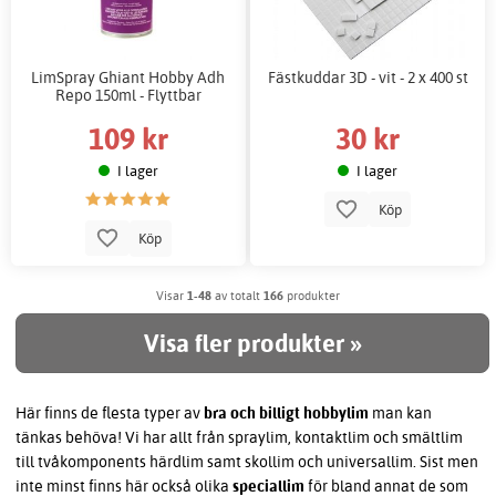
LimSpray Ghiant Hobby Adh
Fästkuddar 3D - vit - 2 x 400 st
Repo 150ml - Flyttbar
109 kr
30 kr
I lager
I lager
Köp
Köp
Visar
1-48
av totalt
166
produkter
Visa fler produkter »
Här finns de flesta typer av
bra och billigt hobbylim
man kan
tänkas behöva! Vi har allt från spraylim, kontaktlim och smältlim
till tvåkomponents härdlim samt skollim och universallim. Sist men
inte minst finns här också olika
speciallim
för bland annat de som