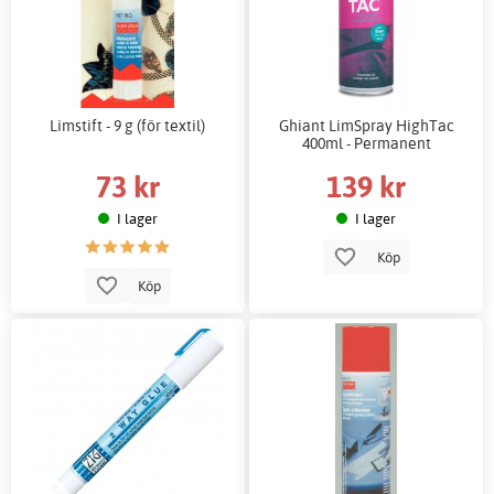
Limstift - 9 g (för textil)
Ghiant LimSpray HighTac
400ml - Permanent
73 kr
139 kr
I lager
I lager
Köp
Köp