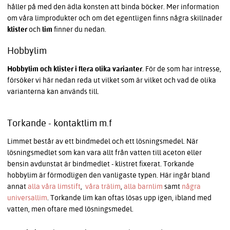
håller på med den ädla konsten att binda böcker. Mer information
om våra limprodukter och om det egentligen finns några skillnader
klister
och
lim
finner du nedan.
Hobbylim
Hobbylim och klister i flera olika varianter
. För de som har intresse,
försöker vi här nedan reda ut vilket som är vilket och vad de olika
varianterna kan används till.
Torkande - kontaktlim m.f
Limmet består av ett bindmedel och ett lösningsmedel. När
lösningsmedlet som kan vara allt från vatten till aceton eller
bensin avdunstat är bindmedlet - klistret fixerat. Torkande
hobbylim är förmodligen den vanligaste typen. Här ingår bland
annat
alla våra limstift
,
våra trälim
,
alla barnlim
samt
några
universallim
. Torkande lim kan oftas lösas upp igen, ibland med
vatten, men oftare med lösningsmedel.