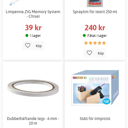
Limpenna ZIG Memory System
Spraylim för textil 250 ml
- Chisel
39 kr
240 kr
I lager
Fåtal i lager
Köp
Köp
Dubbelhäftande tejp - 6 mm -
Ställ för limpistol
10 m