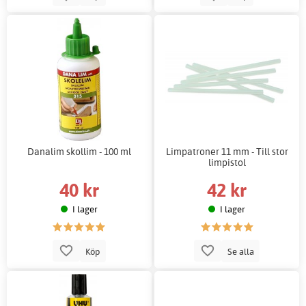
Danalim skollim - 100 ml
Limpatroner 11 mm - Till stor
limpistol
40 kr
42 kr
I lager
I lager
Köp
Se alla