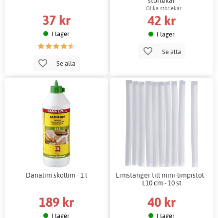
storlekar
Olika storlekar
37 kr
42 kr
I lager
I lager
Se alla
Se alla
Danalim skollim - 1 l
Limstänger till mini-limpistol -
L10 cm - 10 st
189 kr
40 kr
I lager
I lager