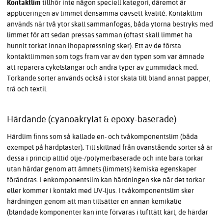
Kontaktlim
tillhör inte någon speciell kategori, däremot är
appliceringen av limmet densamma oavsett kvalité. Kontaktlim
används när två ytor skall sammanfogas, båda ytorna bestryks med
limmet för att sedan pressas samman (oftast skall limmet ha
hunnit torkat innan ihopapressning sker). Ett av de första
kontaktlimmen som togs fram var av den typen som var ämnade
att reparera cykelslangar och andra typer av gummidäck med.
Torkande sorter används också i stor skala till bland annat papper,
trä och textil.
Härdande (cyanoakrylat & epoxy-baserade)
Härdlim finns som så kallade en- och tvåkomponentslim (båda
exempel på härdplaster)
.
Till skillnad från ovanstående sorter så är
dessa i princip alltid olje-/polymerbaserade och inte bara torkar
utan härdar genom att ämnets (limmets) kemiska egenskaper
förändras. I enkomponentslim kan härdningen ske när det torkar
eller kommer i kontakt med UV-ljus. I tvåkomponentslim sker
härdningen genom att man tillsätter en annan kemikalie
(blandade komponenter kan inte förvaras i lufttätt kärl, de härdar