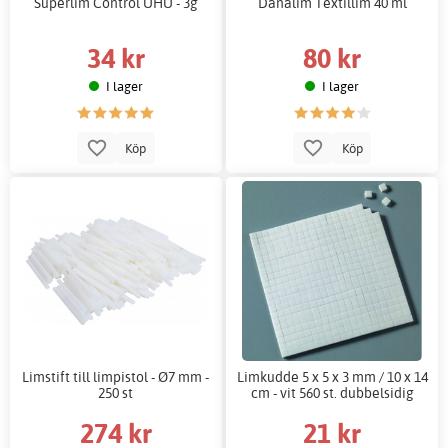
Superlim Control UHU - 3g
Danalim Textillim 40 ml
34 kr
80 kr
I lager
I lager
Köp
Köp
Limstift till limpistol - Ø7 mm -
Limkudde 5 x 5 x 3 mm / 10 x 14
250 st
cm - vit 560 st. dubbelsidig
274 kr
21 kr