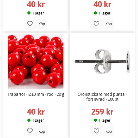
40 kr
40 kr
I lager
I lager
Köp
Köp
Träpärlor - Ø10 mm - röd - 20 g
Öronstickare med platta -
försilvrad - 100 st
40 kr
259 kr
I lager
I lager
Köp
Köp