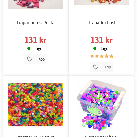
Träpärlor rosa & lila
Träpärlor höst
131 kr
131 kr
I lager
I lager
Köp
Köp