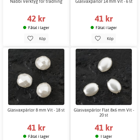
Nabbi Verktyg för trädning
Glasvaxpärlor 14 mm Vit - 6 st
42 kr
41 kr
Fåtal i lager
Fåtal i lager
Köp
Köp
Glasvaxpärlor 8 mm Vit - 18 st
Glasvaxpärlor Flat 8x6 mm Vit -
20 st
41 kr
41 kr
Fåtal i lager
I lager