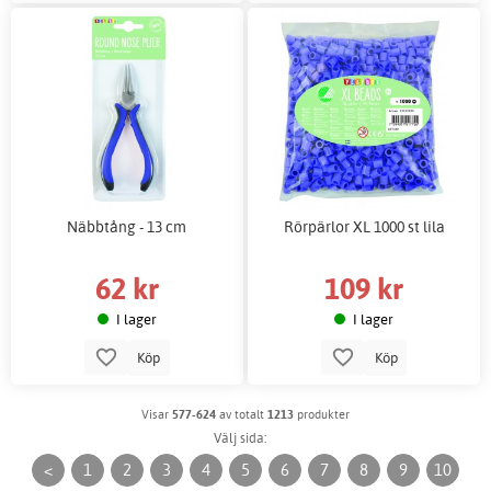
Näbbtång - 13 cm
Rörpärlor XL 1000 st lila
62 kr
109 kr
I lager
I lager
Köp
Köp
Visar
577-624
av totalt
1213
produkter
Välj sida:
<
1
2
3
4
5
6
7
8
9
10