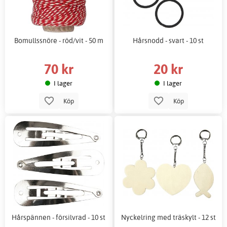
Bomullssnöre - röd/vit - 50 m
Hårsnodd - svart - 10 st
70 kr
20 kr
I lager
I lager
Köp
Köp
Hårspännen - försilvrad - 10 st
Nyckelring med träskylt - 12 st