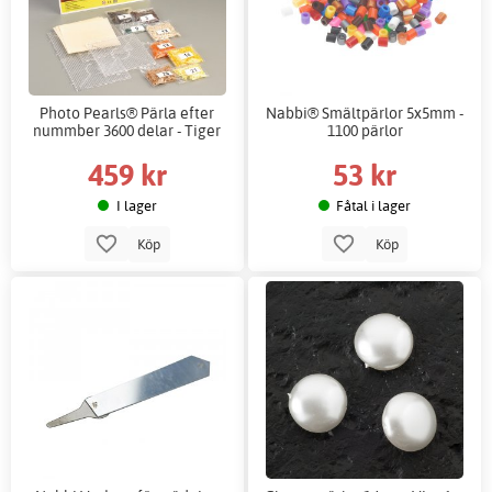
Photo Pearls® Pärla efter
Nabbi® Smältpärlor 5x5mm -
nummber 3600 delar - Tiger
1100 pärlor
459 kr
53 kr
I lager
Fåtal i lager
Köp
Köp