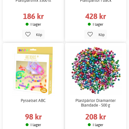
Plastpärlmix 5300 st
Plastpärlor i back
186 kr
428 kr
I lager
I lager
Köp
Köp
Pysselset ABC
Plastpärlor Diamanter
Blandade - 500 g
98 kr
208 kr
I lager
I lager