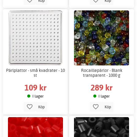
Köp
Köp
Pärlplattor - små kvadrater - 10
Rocaillepärlor - Blank
st
transparent - 1000 g
109 kr
289 kr
I lager
I lager
Köp
Köp