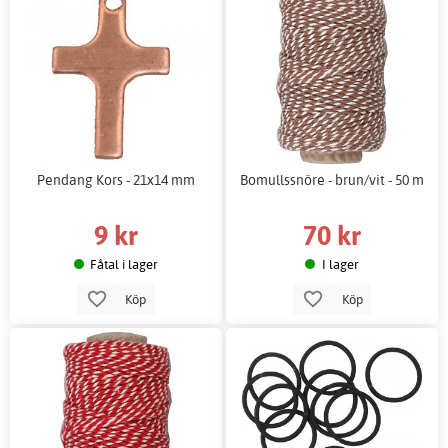
Pendang Kors - 21x14 mm
Bomullssnöre - brun/vit - 50 m
9 kr
70 kr
Fåtal i lager
I lager
Köp
Köp