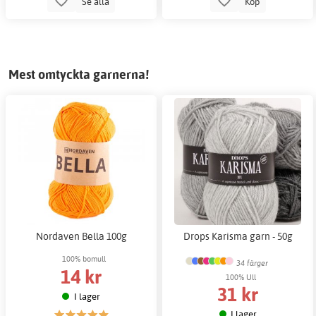
Se alla
Köp
Mest omtyckta garnerna!
Nordaven Bella 100g
Drops Karisma garn - 50g
100% bomull
34 färger
14 kr
100% Ull
31 kr
I lager
I lager