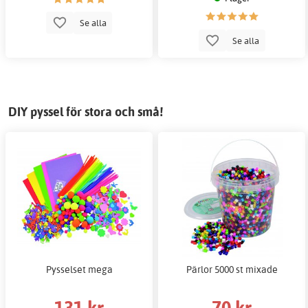
Se alla
Se alla
DIY pyssel för stora och små!
Pysselset mega
Pärlor 5000 st mixade
131 kr
70 kr