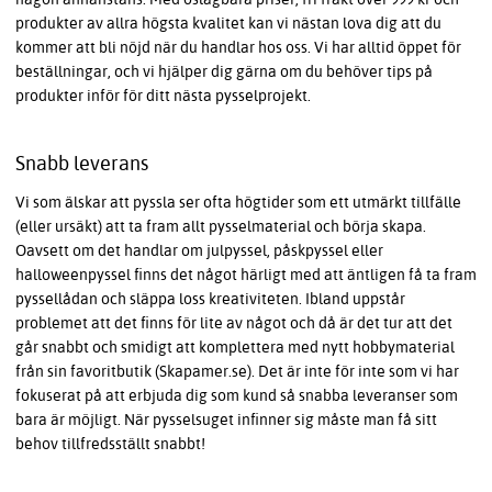
produkter av allra högsta kvalitet kan vi nästan lova dig att du
kommer att bli nöjd när du handlar hos oss. Vi har alltid öppet för
beställningar, och vi hjälper dig gärna om du behöver tips på
produkter inför för ditt nästa pysselprojekt.
Snabb leverans
Vi som älskar att pyssla ser ofta högtider som ett utmärkt tillfälle
(eller ursäkt) att ta fram allt pysselmaterial och börja skapa.
Oavsett om det handlar om julpyssel, påskpyssel eller
halloweenpyssel finns det något härligt med att äntligen få ta fram
pyssellådan och släppa loss kreativiteten. Ibland uppstår
problemet att det finns för lite av något och då är det tur att det
går snabbt och smidigt att komplettera med nytt hobbymaterial
från sin favoritbutik (Skapamer.se). Det är inte för inte som vi har
fokuserat på att erbjuda dig som kund så snabba leveranser som
bara är möjligt. När pysselsuget infinner sig måste man få sitt
behov tillfredsställt snabbt!