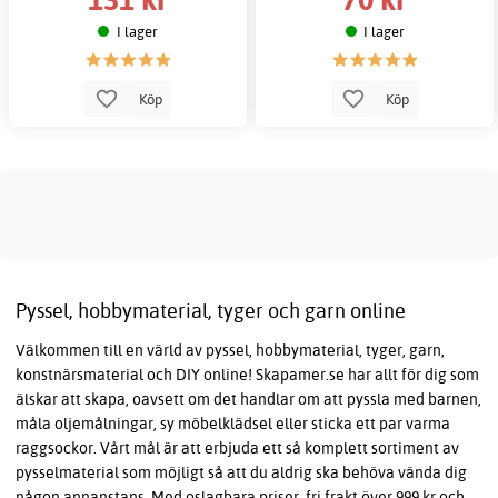
I lager
I lager
Köp
Köp
Pyssel, hobbymaterial, tyger och garn online
Välkommen till en värld av pyssel, hobbymaterial, tyger, garn,
konstnärsmaterial och DIY online! Skapamer.se har allt för dig som
älskar att skapa, oavsett om det handlar om att pyssla med barnen,
måla oljemålningar, sy möbelklädsel eller sticka ett par varma
raggsockor. Vårt mål är att erbjuda ett så komplett sortiment av
pysselmaterial som möjligt så att du aldrig ska behöva vända dig
någon annanstans. Med oslagbara priser, fri frakt över 999 kr och