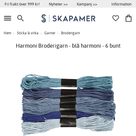
Information
Fri frakt över 999 kr!
Nyheter >>
Kampanj >>
Hem
>
Sticka & virka
>
Garner
>
Broderigarn
Harmoni Broderigarn - blå harmoni - 6 bunt