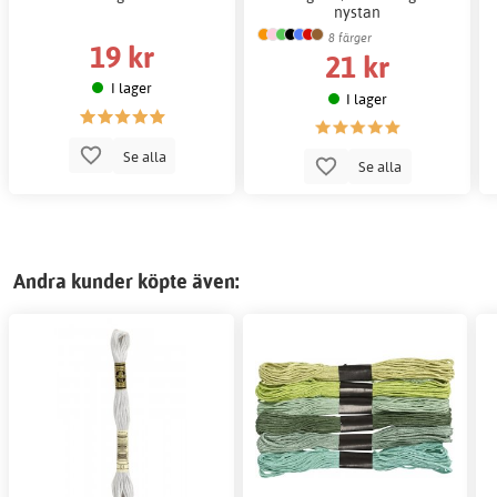
nystan
8 färger
19 kr
21 kr
I lager
I lager
Se alla
Se alla
Andra kunder köpte även: