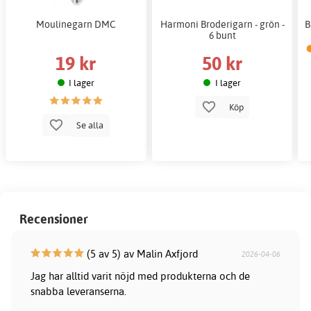
Moulinegarn DMC
Harmoni Broderigarn - grön -
B
6 bunt
19 kr
50 kr
I lager
I lager
Köp
Se alla
Recensioner
(5 av 5) av Malin Axfjord
2026-04-06
Jag har alltid varit nöjd med produkterna och de
snabba leveranserna.