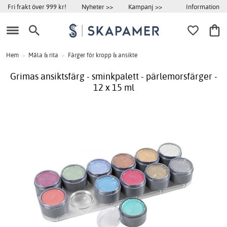
Information
Fri frakt över 999 kr!
Nyheter >>
Kampanj >>
Hem
>
Måla & rita
>
Färger för kropp & ansikte
Grimas ansiktsfärg - sminkpalett - pärlemorsfärger -
12 x 15 ml