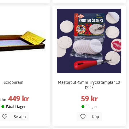
Screenram
Mastercut 45mm Tryckstämplar 10-
pack
449 kr
59 kr
Från:
Fåtal i lager
I lager
Se alla
Köp