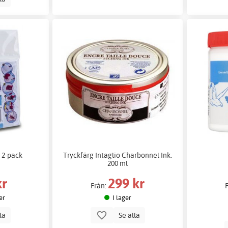
 2-pack
Tryckfärg Intaglio Charbonnel Ink.
200 ml
kr
299 kr
Från:
er
I lager
lla
Se alla