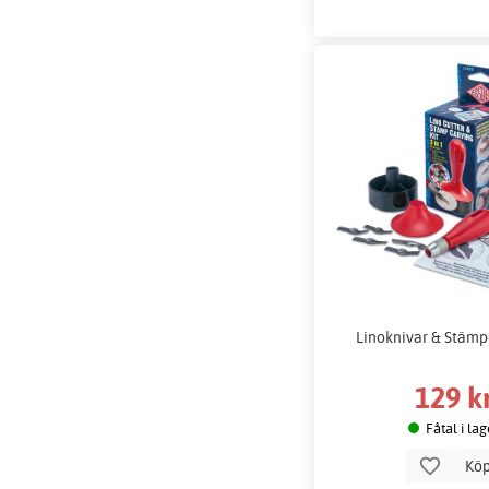
Linoknivar & Stämp
129 k
Fåtal i lag
Kö