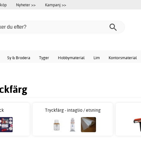
 köp
Nyheter >>
Kampanj >>
Sy & Brodera
Tyger
Hobbymaterial
Lim
Kontorsmaterial
yckfärg
ck
Tryckfärg - intaglio / etsning