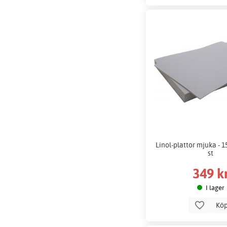
Linol-plattor mjuka - 1
st
349 k
I lager
Kö