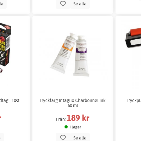
lla
Se alla
tag - 10st
Tryckfärg Intaglio Charbonnel Ink.
Tryckpla
60 ml
r
189 kr
Från:
I lager
p
Se alla