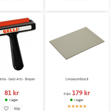
tta - Gelli Arts - Brayer
Linoleumblock
81 kr
179 kr
Från:
I lager
I lager
Köp