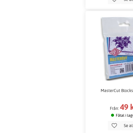
MasterCut Blocks
49 
Från:
Fåtal i lag
Se a