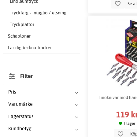
Linoleumtryck
Se a
Tryckfärg - intaglio / etsning
Tryckplattor
Schabloner
Lär dig teckna-böcker
Filter
Pris
Linoknivar med hand
Varumärke
119 k
Lagerstatus
I lager
Kundbetyg
Kö