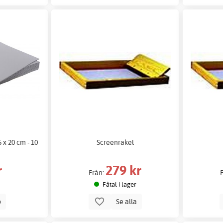
5 x 20 cm - 10
Screenrakel
r
279 kr
Från:
Fåtal i lager
p
Se alla