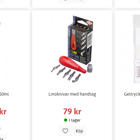
250ml
Linoknivar med handtag
Geltryck
kr
79 kr
I lager
Köp
lla