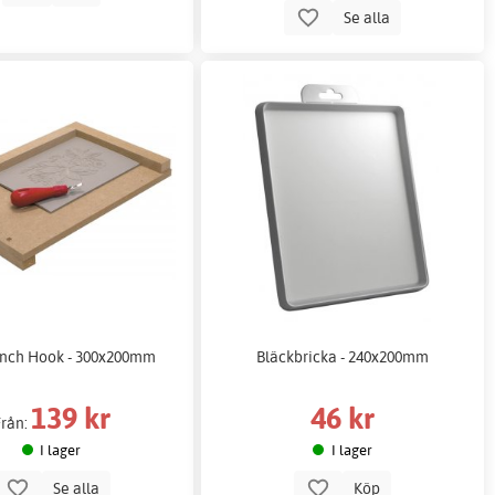
Se alla
ench Hook - 300x200mm
Bläckbricka - 240x200mm
139 kr
46 kr
Från:
I lager
I lager
Se alla
Köp