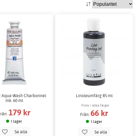
g Aqua Wash Charbonnel
Linoleumfärg 85 ml
Ink. 60 ml
Finns i olika färger
179 kr
66 kr
Från:
Från:
I lager
I lager
Se alla
Se alla