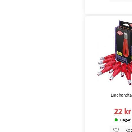
Linohandt
22 kr
I lager
Kö