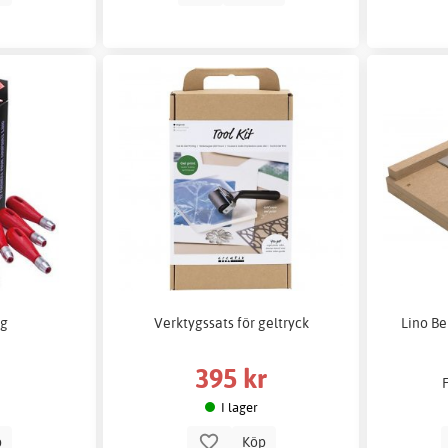
ag
Verktygssats för geltryck
Lino B
395 kr
I lager
p
Köp