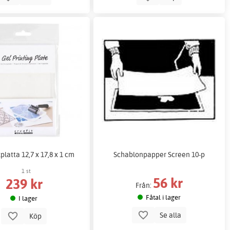
platta 12,7 x 17,8 x 1 cm
Schablonpapper Screen 10-p
1 st
56 kr
239 kr
Från:
Fåtal i lager
I lager
Se alla
Köp