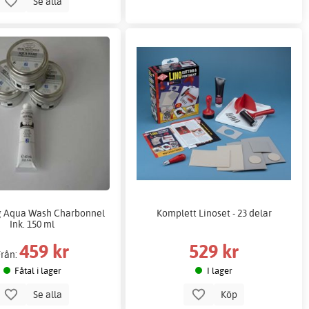
Se alla
g Aqua Wash Charbonnel
Komplett Linoset - 23 delar
Ink. 150 ml
459 kr
529 kr
Från:
Fåtal i lager
I lager
Se alla
Köp