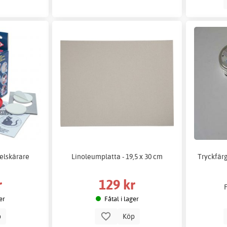
elskärare
Linoleumplatta - 19,5 x 30 cm
Tryckfär
r
129 kr
er
Fåtal i lager
p
Köp