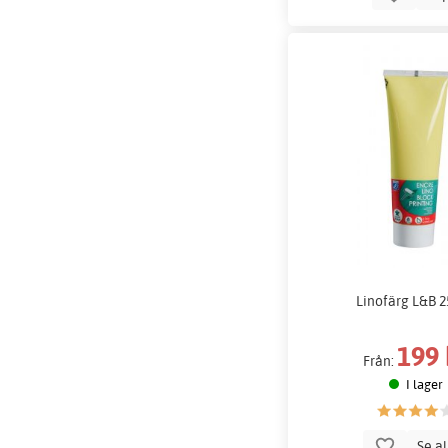
Linofärg L&B 
199 
Från:
I lager
Se a