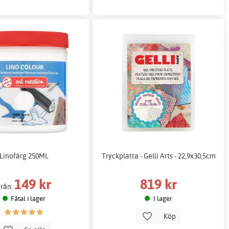
Linofärg 250ML
Tryckplatta - Gelli Arts - 22,9x30,5cm
149 kr
819 kr
Från:
Fåtal i lager
I lager
Köp