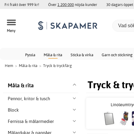
Fri frakt över 999 kr!
Över
1 200 000
nöjda kunder
30 dagars öppet
Meny
Pyssla
Måla & rita
Sticka & virka
Garn och stickning
Hem
>
Måla & rita
>
Tryck & tryckfärg
Tryck & tr
Måla & rita
Pennor, kritor & tusch
Linoleumtry
Block
Fernissa & målarmedier
Målardukar & pannåer