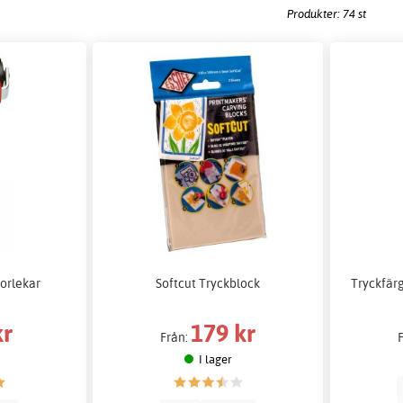
Produkter: 74 st
torlekar
Softcut Tryckblock
Tryckfär
kr
179 kr
Från:
I lager