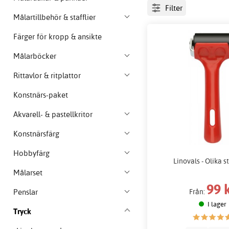
Filter
Målartillbehör & stafflier
Färger för kropp & ansikte
Målarböcker
Rittavlor & ritplattor
Konstnärs-paket
Akvarell- & pastellkritor
Konstnärsfärg
Hobbyfärg
Linovals - Olika s
Målarset
99 
Penslar
Från:
I lager
Tryck