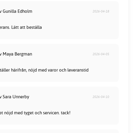
av Gunilla Edholm
2026-04-18
ans. Lätt att beställa
av Maya Bergman
2026-04-05
ställer härifrån, nöjd med varor och leveranstid
av Sara Unnerby
2026-04-10
et nöjd med tyget och servicen. tack!