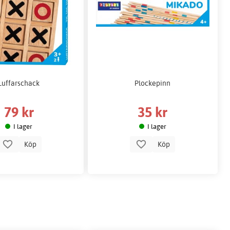
Luffarschack
Plockepinn
79 kr
35 kr
I lager
I lager
Köp
Köp