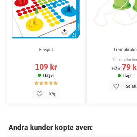
Fiaspel
Trampkruko
Finns i olika fär
109 kr
79 k
Från:
I lager
I lager
Se al
Köp
Andra kunder köpte även: