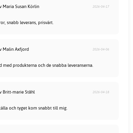
v Maria Susan Körlin
2026-04-17
or, snabb leverans, prisvärt.
v Malin Axfjord
2026-04-06
nöjd med produkterna och de snabba leveranserna.
v Britt-marie Ståhl
2026-04-18
tälla och tyget kom snabbt till mig.