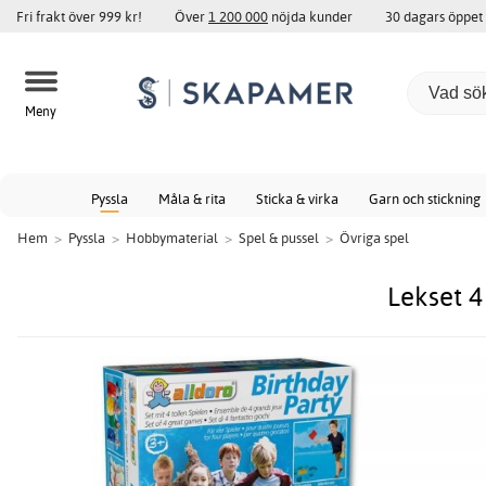
Fri frakt över 999 kr!
Över
1 200 000
nöjda kunder
30 dagars öppet
Meny
Pyssla
Måla & rita
Sticka & virka
Garn och stickning
Hem
>
Pyssla
>
Hobbymaterial
>
Spel & pussel
>
Övriga spel
Lekset 4