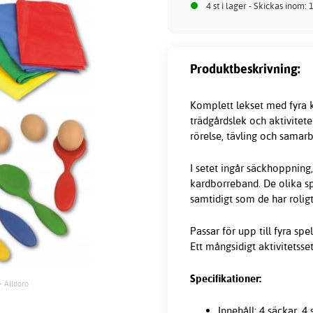
4 st i lager - Skickas inom:
Produktbeskrivning:
Komplett lekset med fyra k
trädgårdslek och aktivitet
rörelse, tävling och samarb
I setet ingår säckhoppnin
kardborreband. De olika s
samtidigt som de har rolig
Passar för upp till fyra s
Ett mångsidigt aktivitetsse
Specifikationer:
- Alldoro
Innehåll: 4 säckar, 