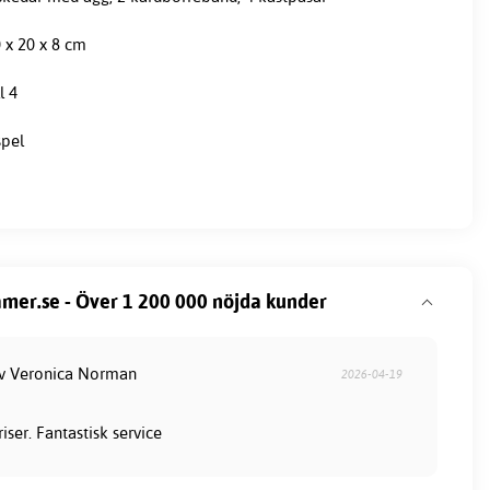
 x 20 x 8 cm
l 4
spel
mer.se - Över 1 200 000 nöjda kunder
av Veronica Norman
2026-04-19
iser. Fantastisk service