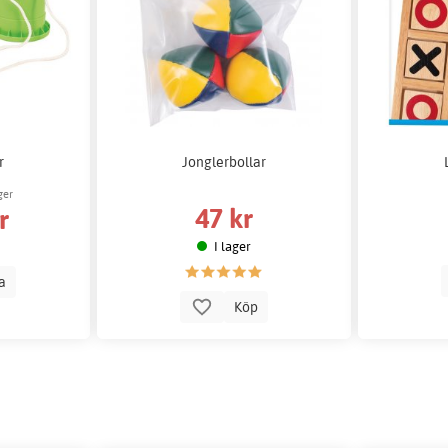
r
Jonglerbollar
ger
47 kr
r
I lager
la
Köp