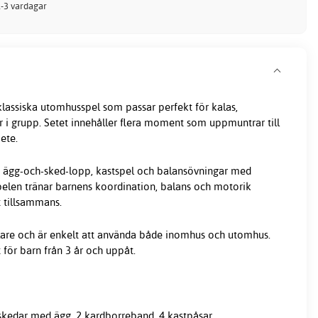
 1-3 vardagar
lassiska utomhusspel som passar perfekt för kalas,
er i grupp. Setet innehåller flera moment som uppmuntrar till
ete.
g, ägg-och-sked-lopp, kastspel och balansövningar med
pelen tränar barnens koordination, balans och motorik
t tillsammans.
pelare och är enkelt att använda både inomhus och utomhus.
t för barn från 3 år och uppåt.
4 skedar med ägg, 2 kardborreband, 4 kastpåsar