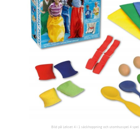
Bild på Lekset 4 i 1 säckhoppning och utomhusspel 4 spel 