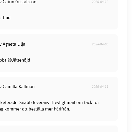
v Catrin Gustafsson
2026-04-12
utbud.
v Agneta Lilja
2026-04-05
bbt 😄Jättenöjd
av Camilla Källman
2026-04-11
keterade. Snabb leverans. Trevligt mail om tack för
jag kommer att beställa mer härifrån.