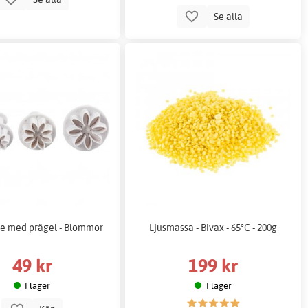
Se alla
re med prägel - Blommor
Ljusmassa - Bivax - 65°C - 200g
49 kr
199 kr
I lager
I lager