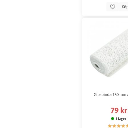
Kö
Gipsbinda 150 mm x 
79 kr
I lager