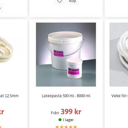
Köp
p
flat 12,5mm
Latexpasta 500 ml - 8000 ml
Veke för
kr
399 kr
Från:
I lager