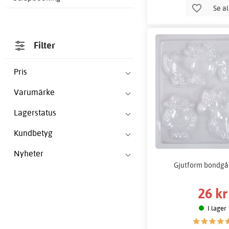
Se a
Filter
Pris
Varumärke
Lagerstatus
Kundbetyg
Nyheter
Gjutform bondgå
26 kr
I lager