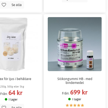
Se alla
x för ljus i behållare
Silikongummi HB - med
bindemedel
250g, 500g eller 5kg
699 kr
64 kr
Från:
Från:
I lager
I lager
Se alla