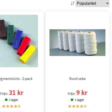
igmentsticks - 2-pack
Rund veke
31 kr
9 kr
Från:
Från:
I lager
I lager