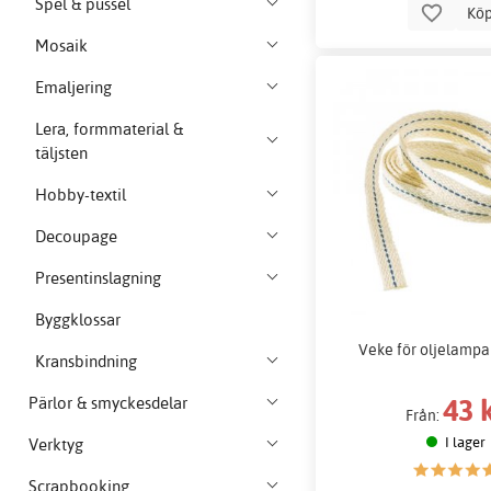
Spel & pussel
Kö
Mosaik
Emaljering
Lera, formmaterial &
täljsten
Hobby-textil
Decoupage
Presentinslagning
Byggklossar
Veke för oljelampa
Kransbindning
43 
Pärlor & smyckesdelar
Från:
I lager
Verktyg
Scrapbooking