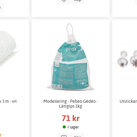
p
3 m - vit
Modellering - Pebeo Gédéo -
Utsticka
Lättgips 1kg
71 kr
I lager