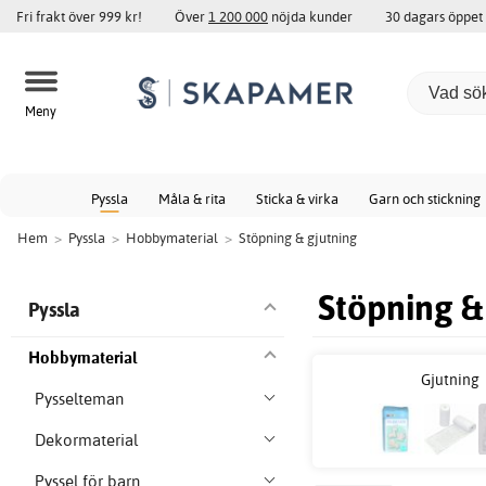
Fri frakt över 999 kr!
Över
1 200 000
nöjda kunder
30 dagars öppet
Meny
Pyssla
Måla & rita
Sticka & virka
Garn och stickning
Hem
>
Pyssla
>
Hobbymaterial
>
Stöpning & gjutning
Stöpning &
Pyssla
Hobbymaterial
Gjutning
Pysselteman
Dekormaterial
Pyssel för barn