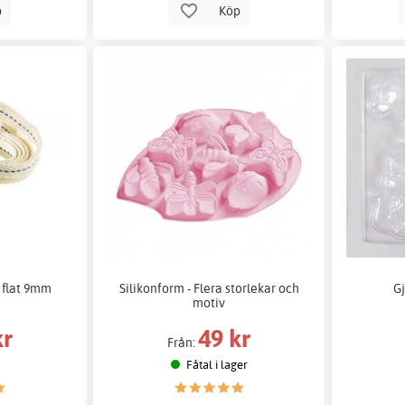
p
Köp
 flat 9mm
Silikonform - Flera storlekar och
G
motiv
kr
49 kr
Från:
Fåtal i lager