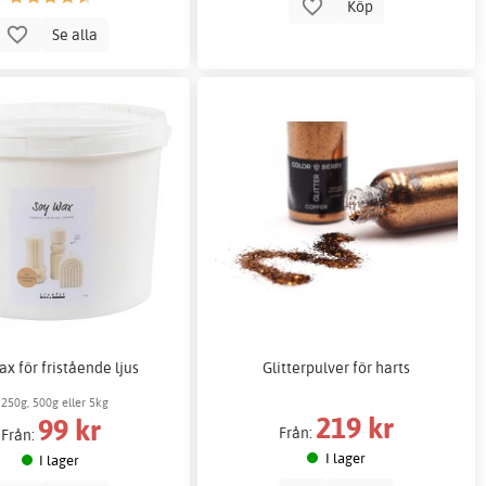
Köp
Se alla
ax för fristående ljus
Glitterpulver för harts
250g, 500g eller 5kg
219 kr
99 kr
Från:
Från:
I lager
I lager