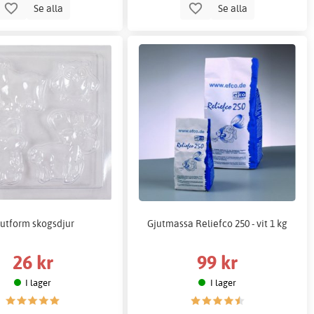
Se alla
Se alla
jutform skogsdjur
Gjutmassa Reliefco 250 - vit 1 kg
26 kr
99 kr
I lager
I lager