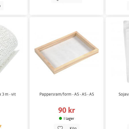
p
3 m - vit
Pappersram/form - A5 - A5 - A5
Sojava
90 kr
I lager
Köp