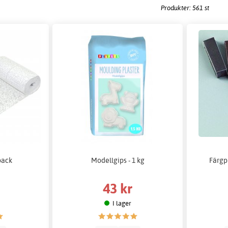
Produkter: 561 st
pack
Modellgips - 1 kg
Färgp
43 kr
I lager