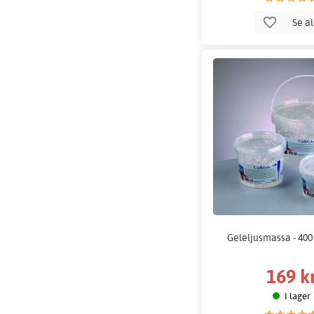
Se a
Geleljusmassa - 400 
169 k
I lager