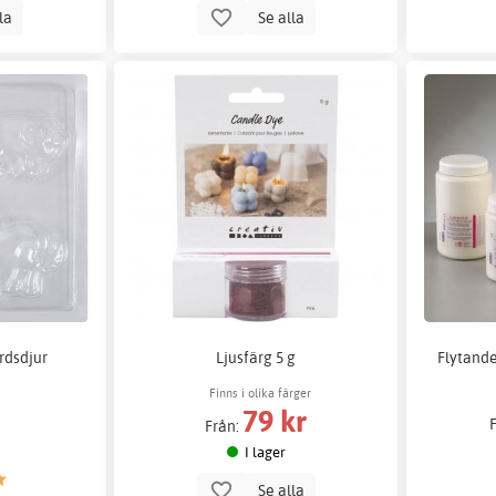
lla
Se alla
rdsdjur
Ljusfärg 5 g
Flytande 
Finns i olika färger
79 kr
Från:
I lager
Se alla