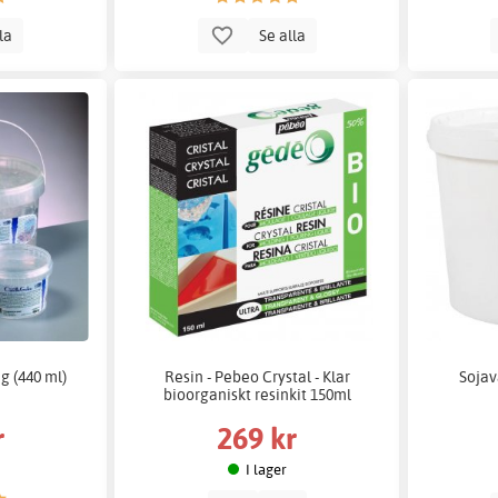
lla
Se alla
g (440 ml)
Resin - Pebeo Crystal - Klar
Sojav
bioorganiskt resinkit 150ml
r
269 kr
I lager