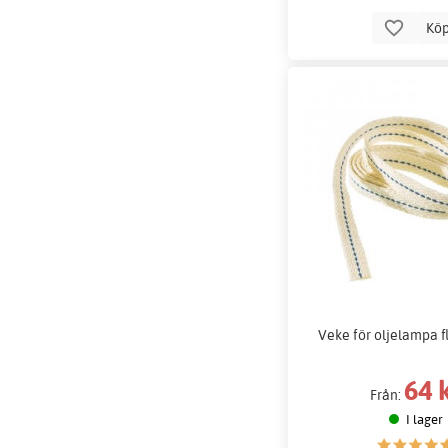
Kö
Veke för oljelampa 
64 
Från:
I lager