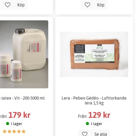
Köp
Köp
latex - Vit - 200-5000 ml
Lera - Pebeo Gédéo - Lufttorkande
lera 1,5 kg
179 kr
129 kr
Från:
Från:
I lager
I lager
Se alla