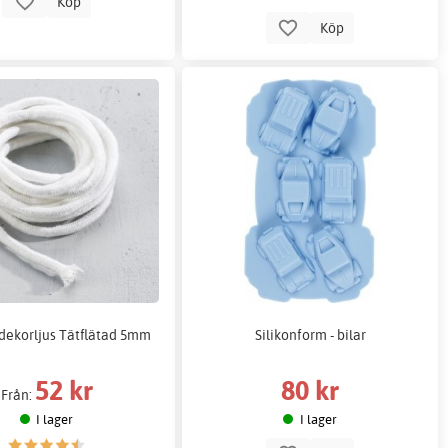
Köp
Köp
 dekorljus Tätflätad 5mm
Silikonform - bilar
52 kr
80 kr
Från:
I lager
I lager