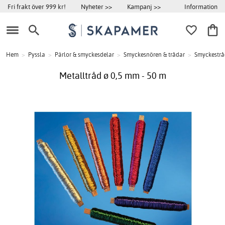
Information
Fri frakt över 999 kr!
Nyheter >>
Kampanj >>
Hem
>
Pyssla
>
Pärlor & smyckesdelar
>
Smyckesnören & trådar
>
Smyckestrå
Metalltråd ø 0,5 mm - 50 m