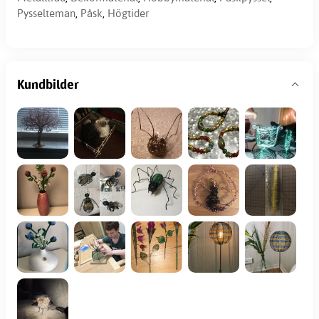
Pysselteman
,
Påsk
,
Högtider
Kundbilder