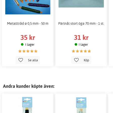
Metalltråd ø 0,5 mm - 50 m
Pärlnål stort öga 70 mm - 1 st.
35 kr
31 kr
I lager
I lager
Se alla
Köp
Andra kunder köpte även: