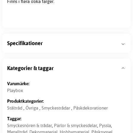
Finns i flera olika färger.
Specifikationer
Kategorier & taggar
Varumärke:
Playbox
Produktkategorier:
Ståltråd
,
Övriga
,
Smyckestrådar
,
Påskdekorationer
Taggar:
Smyckesnören & trådar
,
Pärlor & smyckesdelar
,
Pyssla
,
Metalltråd
,
Dekormaterial
,
Hobbymaterial
,
Påskpyssel
,