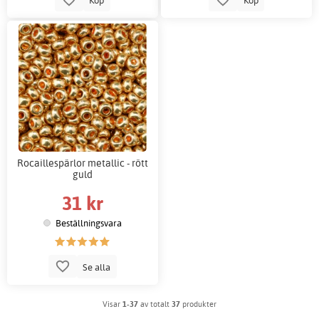
Köp
Köp
Rocaillespärlor metallic - rött
guld
31 kr
Beställningsvara
Se alla
Visar
1-37
av totalt
37
produkter