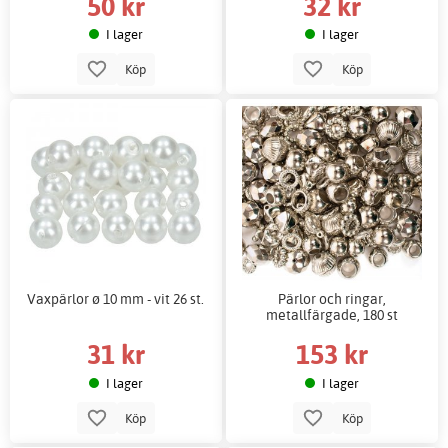
50 kr
32 kr
I lager
I lager
Köp
Köp
Vaxpärlor ø 10 mm - vit 26 st.
Pärlor och ringar,
metallfärgade, 180 st
31 kr
153 kr
I lager
I lager
Köp
Köp