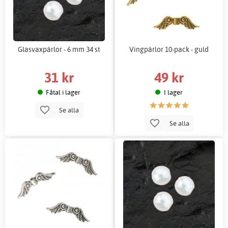
Glasvaxpärlor - 6 mm 34 st
Vingpärlor 10-pack - guld
31 kr
49 kr
Fåtal i lager
I lager
Se alla
Se alla