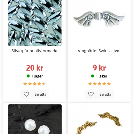
Silverpärlor olivformade
Vingpärlor Swirl - silver
20 kr
9 kr
I lager
I lager
Se alla
Se alla