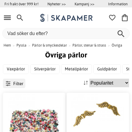
Information
Fri frakt över 999 kr!
Nyheter >>
Kampanj >>
Hem
>
Pyssla
>
Pärlor & smyckesdelar
>
Pärlor, stenar & strass
>
Övriga
Övriga pärlor
Vaxpärlor
Silverpärlor
Metallpärlor
Guldpärlor
Sta
Filter