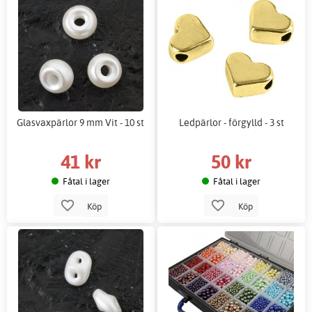
Glasvaxpärlor 9 mm Vit - 10 st
Ledpärlor - förgylld - 3 st
41 kr
50 kr
Fåtal i lager
Fåtal i lager
Köp
Köp