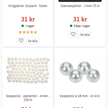
Vingpärlor 10-pack - Silver
Glasvaxpärlor - 3 mm 75 st
31 kr
31 kr
I lager
Fåtal i lager
Se alla
Se alla
Vaxpärlor - pärlemor - 4 mm -
Vaxpärlor ø 18 mm - vit 4 st.
150 st