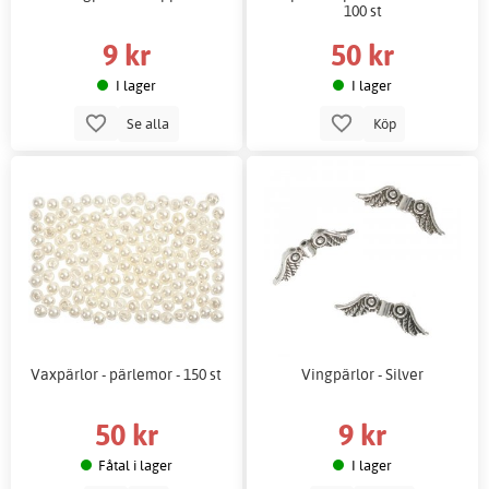
100 st
9 kr
50 kr
I lager
I lager
Se alla
Köp
Vaxpärlor - pärlemor - 150 st
Vingpärlor - Silver
50 kr
9 kr
Fåtal i lager
I lager