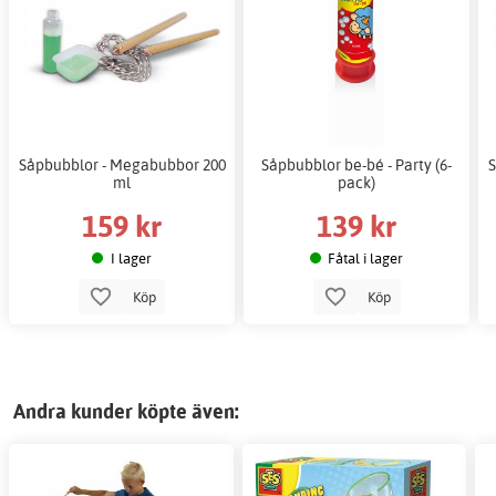
Såpbubblor - Megabubbor 200
Såpbubblor be-bé - Party (6-
ml
pack)
159 kr
139 kr
I lager
Fåtal i lager
Köp
Köp
Andra kunder köpte även: