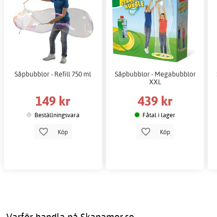
Såpbubblor - Refill 750 ml
Såpbubblor - Megabubblor
XXL
149 kr
439 kr
Beställningsvara
Fåtal i lager
Köp
Köp
Varför handla på Skapamer.se