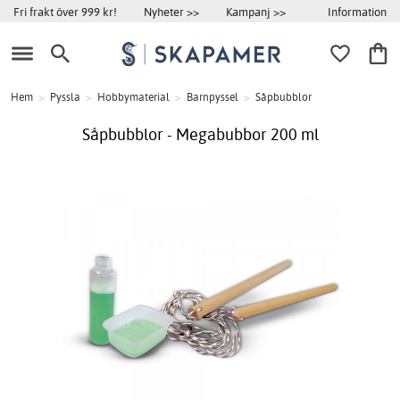
Information
Fri frakt över 999 kr!
Nyheter >>
Kampanj >>
Hem
>
Pyssla
>
Hobbymaterial
>
Barnpyssel
>
Såpbubblor
Såpbubblor - Megabubbor 200 ml