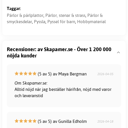
Taggar:
Pärlor & pärlplattor
,
Pärlor, stenar & strass
,
Pärlor &
smyckesdelar
,
Pyssla
,
Pyssel för barn
,
Hobbymaterial
Recensioner: av Skapamer.se - Över 1 200 000
nöjda kunder
(5 av 5) av Maya Bergman
2026-04-05
Om Skapamer.se:
Alltid nöjd när jag beställer härifrån, nöjd med varor
och leveranstid
(5 av 5) av Gunilla Edholm
2026-04-18