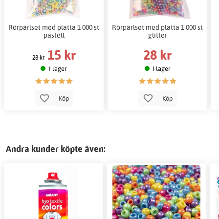
Rörpärlset med platta 1 000 st
Rörpärlset med platta 1 000 st
pastell
glitter
15 kr
28 kr
28 kr
I lager
I lager
Köp
Köp
Andra kunder köpte även: