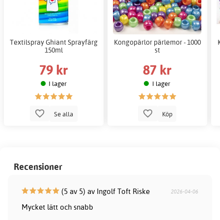
Textilspray Ghiant Sprayfärg
Kongopärlor pärlemor - 1000
150ml
st
79 kr
87 kr
I lager
I lager
Se alla
Köp
Recensioner
(5 av 5) av Ingolf Toft Riske
2026-04-06
Mycket lätt och snabb