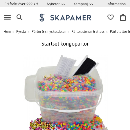
Information
Fri frakt över 999 kr!
Nyheter >>
Kampanj >>
Hem
>
Pyssla
>
Pärlor & smyckesdelar
>
Pärlor, stenar & strass
>
Pärlplattor &
Startset kongopärlor