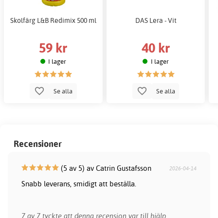
Skolfärg L&B Redimix 500 ml
DAS Lera - Vit
59 kr
40 kr
I lager
I lager
Se alla
Se alla
Recensioner
(5 av 5) av Catrin Gustafsson
2026-04-14
Snabb leverans, smidigt att beställa.
7 av 7 tyckte att denna recension var till hjälp.