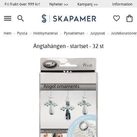
Information
Fri frakt över 999 kr!
Nyheter >>
Kampanj >>
Hem
>
Pyssla
>
Hobbymaterial
>
Pysselteman
>
Julpyssel
>
Juldekorationer
Änglahängen - startset - 32 st