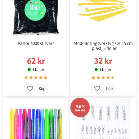
Pärlor 6000 st svart
Modelleringsverktyg set 15 cm
- plast, 5 delar
62 kr
32 kr
I lager
I lager
Köp
Köp
-56%
TOM 17/8