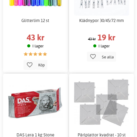
Glitterlim 12 st
Klädnypor 30/45/72 mm
43 kr
19 kr
43 kr
I lager
I lager
Se alla
Köp
DAS Lera 1 kg Stone
Pärlplattor kvadrat - 10 st