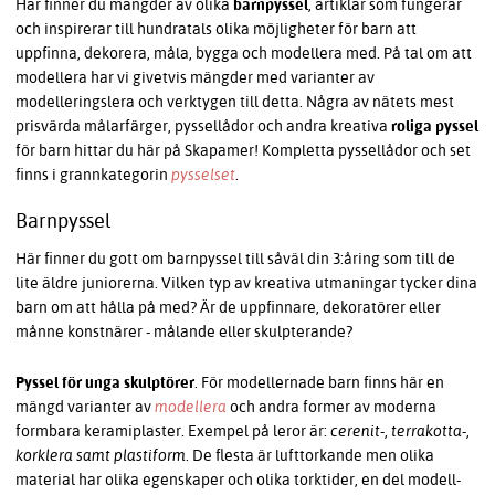
Här finner du mängder av olika
barnpyssel
, artiklar som fungerar
och inspirerar till hundratals olika möjligheter för barn att
uppfinna, dekorera, måla, bygga och modellera med. På tal om att
modellera har vi givetvis mängder med varianter av
modelleringslera och verktygen till detta. Några av nätets mest
prisvärda målarfärger, pyssellådor och andra kreativa
roliga pyssel
för barn hittar du här på Skapamer! Kompletta pyssellådor och set
finns i grannkategorin
pysselset
.
Barnpyssel
Här finner du gott om barnpyssel till såväl din 3:åring som till de
lite äldre juniorerna. Vilken typ av kreativa utmaningar tycker dina
barn om att hålla på med? Är de uppfinnare, dekoratörer eller
månne konstnärer - målande eller skulpterande?
Pyssel för unga skulptörer
. För modellernade barn finns här en
mängd varianter av
modellera
och andra former av moderna
formbara keramiplaster. Exempel på leror är:
cerenit-, terrakotta-,
korklera samt plastiform
. De flesta är lufttorkande men olika
material har olika egenskaper och olika torktider, en del modell-