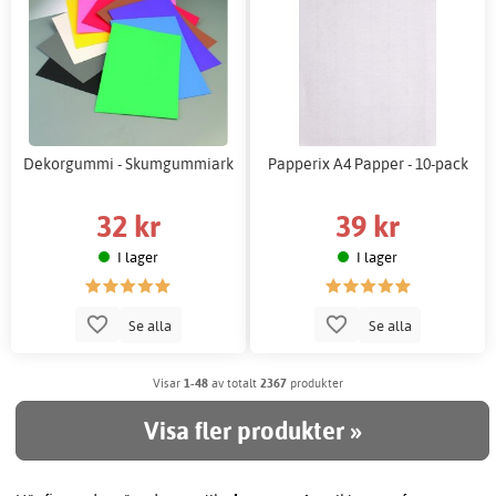
Dekorgummi - Skumgummiark
Papperix A4 Papper - 10-pack
32 kr
39 kr
I lager
I lager
Se alla
Se alla
Visar
1-48
av totalt
2367
produkter
Visa fler produkter »