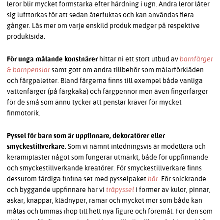
leror blir mycket formstarka efter härdning i ugn. Andra leror låter
sig lufttorkas för att sedan återfuktas och kan användas flera
gånger. Läs mer om varje enskild produk medger på respektive
produktsida.
För unga målande konstnärer
hittar ni ett stort utbud av
barnfärger
& barnpenslar
samt gott om andra tillbehör som målarförkläden
och färgpaletter. Bland färgerna finns till exempel både vanliga
vattenfärger (på färgkaka) och färgpennor men även fingerfärger
för de små som ännu tycker att penslar kräver för mycket
finmotorik.
Pyssel för barn som är uppfinnare, dekoratörer eller
smyckestillverkare
.
Som vi nämnt inledningsvis är modellera och
keramiplaster något som fungerar utmärkt, både för uppfinnande
och smyckestillverkande kreatörer. För smyckestillverkare finns
dessutom färdiga finfina set med pysselpaket
här
. För snickrande
och byggande uppfinnare har vi
träpyssel
i former av kulor, pinnar,
askar, knappar, klädnyper, ramar och mycket mer som både kan
målas och limmas ihop till helt nya figure och föremål. För den som