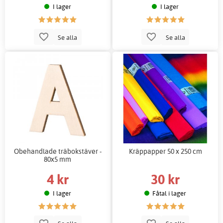
I lager
I lager
Se alla
Se alla
Obehandlade träbokstäver -
Kräppapper 50 x 250 cm
80x5 mm
4 kr
30 kr
I lager
Fåtal i lager