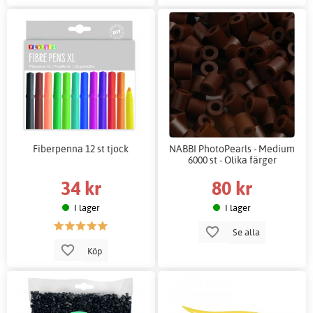
Fiberpenna 12 st tjock
NABBI PhotoPearls - Medium
6000 st - Olika färger
34 kr
80 kr
I lager
I lager
Se alla
Köp