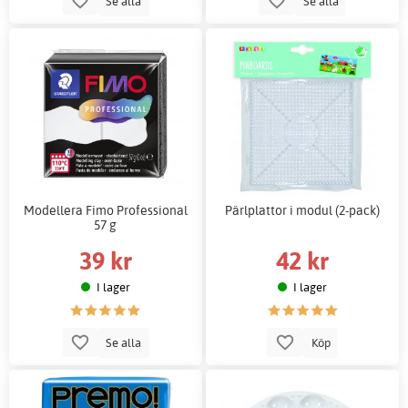
Se alla
Se alla
Modellera Fimo Professional
Pärlplattor i modul (2-pack)
57 g
39 kr
42 kr
I lager
I lager
Se alla
Köp