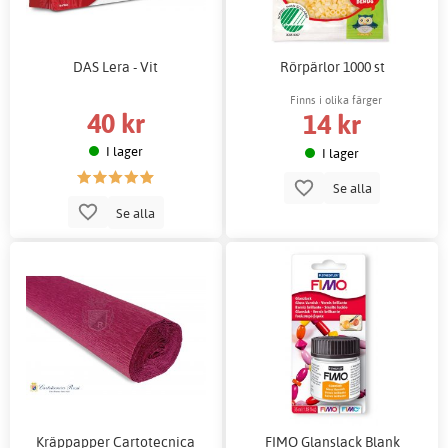
DAS Lera - Vit
Rörpärlor 1000 st
Finns i olika färger
40 kr
14 kr
I lager
I lager
Se alla
Se alla
Kräppapper Cartotecnica
FIMO Glanslack Blank