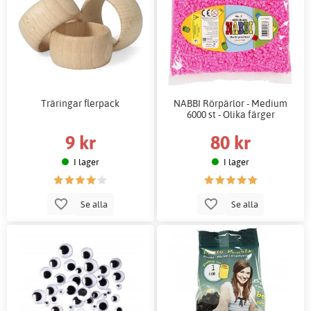
Träringar flerpack
NABBI Rörpärlor - Medium
6000 st - Olika färger
9 kr
80 kr
I lager
I lager
Se alla
Se alla