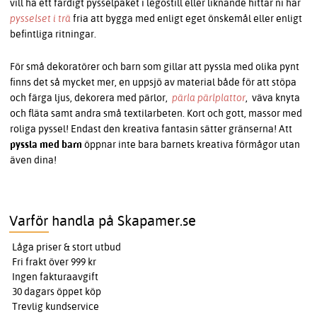
vill ha ett färdigt pysselpaket i legostill eller liknande hittar ni här
pysselset i trä
fria att bygga med enligt eget önskemål eller enligt
befintliga ritningar.
För små dekoratörer och barn som gillar att pyssla med olika pynt
finns det så mycket mer, en uppsjö av material både för att stöpa
och färga ljus, dekorera med pärlor,
pärla pärlplattor
, väva knyta
och fläta samt andra små textilarbeten. Kort och gott, massor med
roliga pyssel! Endast den kreativa fantasin sätter gränserna! Att
pyssla med barn
öppnar inte bara barnets kreativa förmågor utan
även dina!
Varför handla på Skapamer.se
Låga priser & stort utbud
Fri frakt över 999 kr
Ingen fakturaavgift
30 dagars öppet köp
Trevlig kundservice