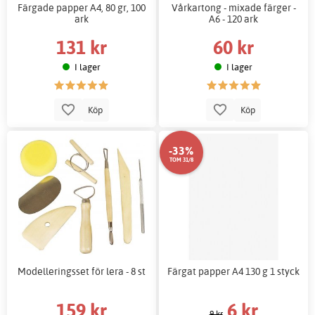
Färgade papper A4, 80 gr, 100
Vårkartong - mixade färger -
ark
A6 - 120 ark
131 kr
60 kr
I lager
I lager
Köp
Köp
-33%
TOM 31/8
Modelleringsset för lera - 8 st
Färgat papper A4 130 g 1 styck
159 kr
6 kr
9 kr