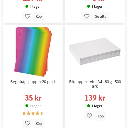
I lager
I lager
Köp
Se alla
Regnbågspapper 20-pack
Ritpapper - vit - A4 - 80 g - 500
ark
35 kr
139 kr
I lager
I lager
Köp
Köp