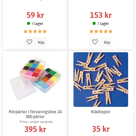
59 kr
153 kr
I lager
I lager
Köp
Köp
Rörpärlor i förvaringsbox 24
Klädnypor
000 pärlor
Finns i andra varianter
35 kr
395 kr