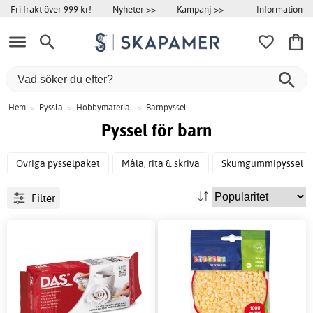
Information
Fri frakt över 999 kr!
Nyheter >>
Kampanj >>
Hem
>
Pyssla
>
Hobbymaterial
>
Barnpyssel
Pyssel för barn
Övriga pysselpaket
Måla, rita & skriva
Skumgummipyssel
Filter