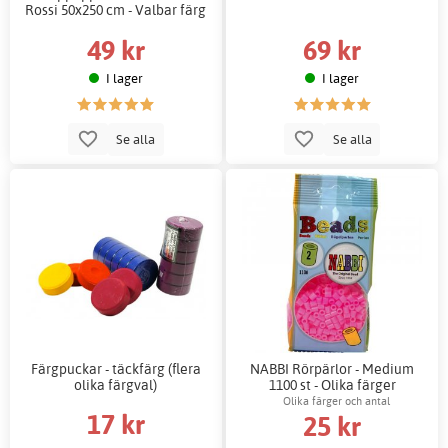
Rossi 50x250 cm - Valbar färg
49 kr
69 kr
I lager
I lager
Se alla
Se alla
Färgpuckar - täckfärg (flera
NABBI Rörpärlor - Medium
olika färgval)
1100 st - Olika färger
Olika färger och antal
17 kr
25 kr