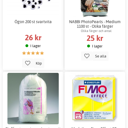
Ögon 200 st svartvita
NABBI PhotoPearls - Medium
1100 st - Olika färger
Olika färger och antal
26 kr
25 kr
I lager
I lager
Se alla
Köp