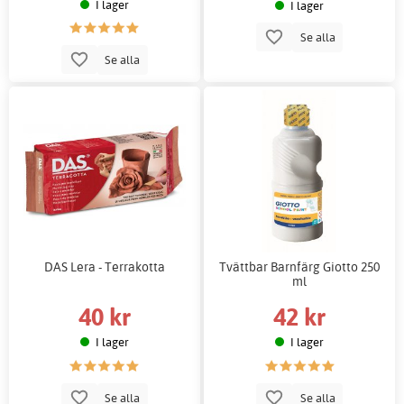
I lager
I lager
Se alla
Se alla
DAS Lera - Terrakotta
Tvättbar Barnfärg Giotto 250
ml
40 kr
42 kr
I lager
I lager
Se alla
Se alla