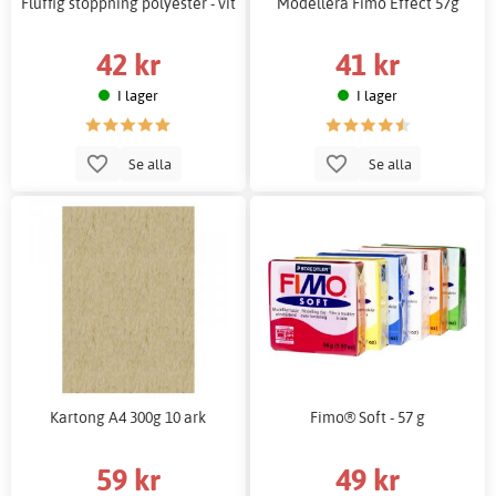
Fluffig stoppning polyester - vit
Modellera Fimo Effect 57g
42 kr
41 kr
I lager
I lager
Se alla
Se alla
Kartong A4 300g 10 ark
Fimo® Soft - 57 g
59 kr
49 kr