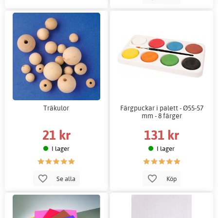
Träkulor
Färgpuckar i palett - Ø55-57
mm - 8 färger
21 kr
131 kr
I lager
I lager
Se alla
Köp