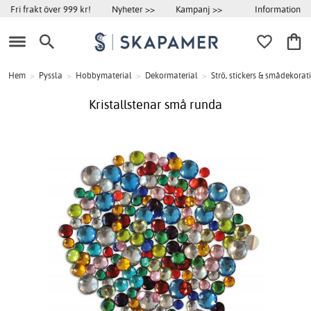
Information
Fri frakt över 999 kr!
Nyheter >>
Kampanj >>
Hem
>
Pyssla
>
Hobbymaterial
>
Dekormaterial
>
Strö, stickers & smådekorat
Kristallstenar små runda