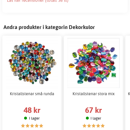
Läs fler recensioner (totalt 36 st)
Andra produkter i kategorin Dekorkulor
Kristallstenar små runda
Kristallstenar stora mix
K
48 kr
67 kr
I lager
I lager