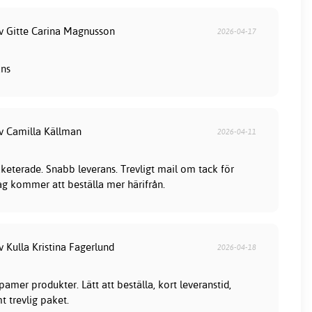
av Gitte Carina Magnusson
2026-04-17
ans
av Camilla Källman
2026-04-11
keterade. Snabb leverans. Trevligt mail om tack för
jag kommer att beställa mer härifrån.
v Kulla Kristina Fagerlund
2026-04-18
mer produkter. Lätt att beställa, kort leveranstid,
t trevlig paket.