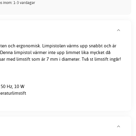
kas inom: 1-3 vardagar
liten och ergonomisk. Limpistolen värms upp snabbt och är
 Denna limpistol värmer inte upp limmet lika mycket då
ar med limstift som är 7 mm i diameter. Två st limstift ingår!
 50 Hz, 10 W
raturlimstift