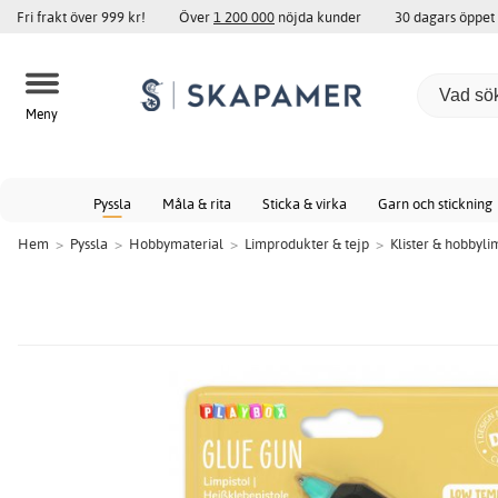
Fri frakt över 999 kr!
Över
1 200 000
nöjda kunder
30 dagars öppet
Meny
Pyssla
Måla & rita
Sticka & virka
Garn och stickning
Hem
>
Pyssla
>
Hobbymaterial
>
Limprodukter & tejp
>
Klister & hobbyli