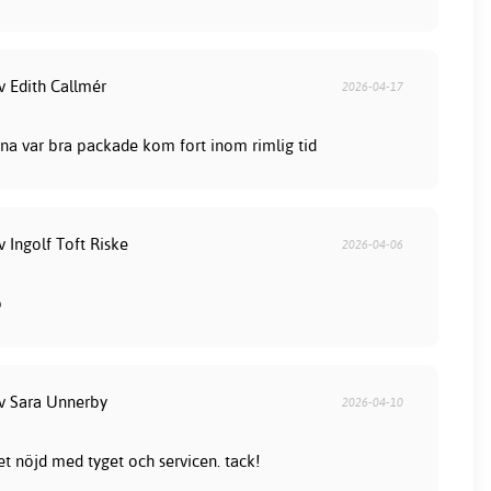
v Edith Callmér
2026-04-17
na var bra packade kom fort inom rimlig tid
v Ingolf Toft Riske
2026-04-06
b
av Sara Unnerby
2026-04-10
et nöjd med tyget och servicen. tack!