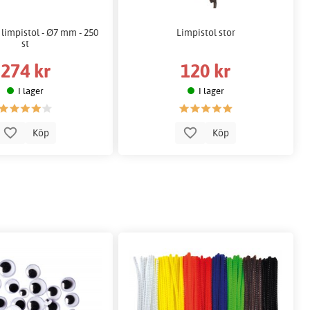
l limpistol - Ø7 mm - 250
Limpistol stor
st
274 kr
120 kr
I lager
I lager
Köp
Köp