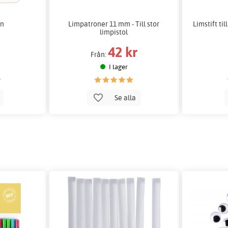
en
Limpatroner 11 mm - Till stor
Limstift til
limpistol
42 kr
Från:
I lager
p
Se alla