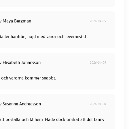
av Maya Bergman
2026-04-05
ställer härifrån, nöjd med varor och leveranstid
av Elisabeth Johansson
2026-04-04
lla och varorna kommer snabbt.
av Susanne Andreasson
2026-04-20
 att beställa och få hem. Hade dock önskat att det fanns