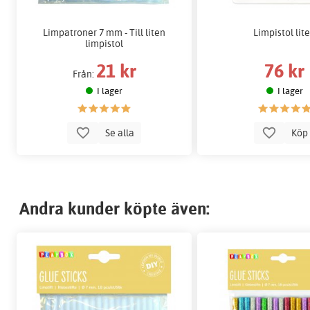
Limpatroner 7 mm - Till liten
Limpistol lit
limpistol
21 kr
76 kr
Från:
I lager
I lager
Se alla
Kö
Andra kunder köpte även: