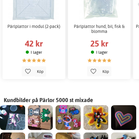
Pärlplattor i modul (2-pack)
Pärlplattor hund, bil, fisk &
P
blomma
42 kr
25 kr
I lager
I lager
Köp
Köp
Kundbilder på Pärlor 5000 st mixade