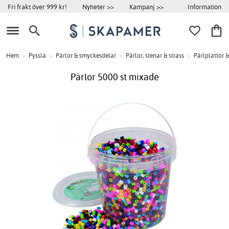
Information
Fri frakt över 999 kr!
Nyheter >>
Kampanj >>
Hem
>
Pyssla
>
Pärlor & smyckesdelar
>
Pärlor, stenar & strass
>
Pärlplattor &
Pärlor 5000 st mixade