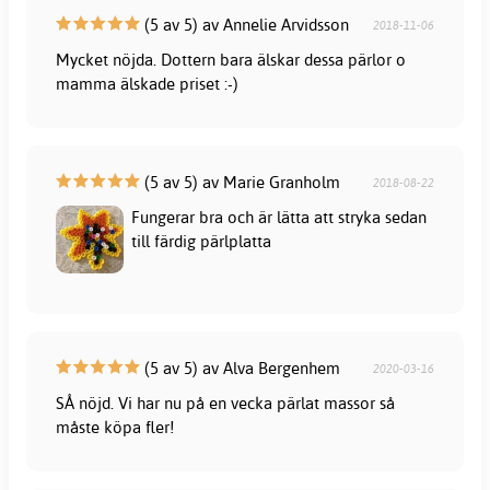
(5 av 5) av Annelie Arvidsson
2018-11-06
Mycket nöjda. Dottern bara älskar dessa pärlor o
mamma älskade priset :-)
(5 av 5) av Marie Granholm
2018-08-22
Fungerar bra och är lätta att stryka sedan
till färdig pärlplatta
(5 av 5) av Alva Bergenhem
2020-03-16
SÅ nöjd. Vi har nu på en vecka pärlat massor så
måste köpa fler!