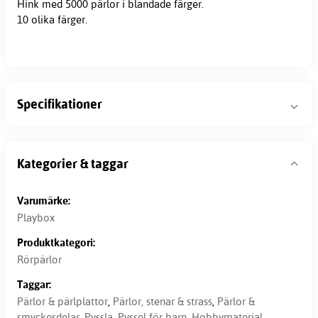
Hink med 5000 pärlor i blandade färger.
10 olika färger.
Specifikationer
Kategorier & taggar
Varumärke:
Playbox
Produktkategori:
Rörpärlor
Taggar:
Pärlor & pärlplattor
,
Pärlor, stenar & strass
,
Pärlor &
smyckesdelar
,
Pyssla
,
Pyssel för barn
,
Hobbymaterial