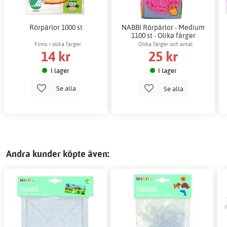
Rörpärlor 1000 st
NABBI Rörpärlor - Medium
1100 st - Olika färger
Finns i olika färger
Olika färger och antal
14 kr
25 kr
I lager
I lager
Se alla
Se alla
Andra kunder köpte även: