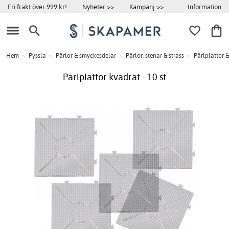
Information
Fri frakt över 999 kr!
Nyheter >>
Kampanj >>
Hem
>
Pyssla
>
Pärlor & smyckesdelar
>
Pärlor, stenar & strass
>
Pärlplattor &
Pärlplattor kvadrat - 10 st