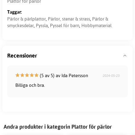
Plattor för pärlor
Taggar:
Pärlor & pärlplattor
,
Pärlor, stenar & strass
,
Pärlor &
smyckesdelar
,
Pyssla
,
Pyssel för barn
,
Hobbymaterial
Recensioner
(5 av 5) av Ida Petersson
2024-05-23
Billiga och bra.
Andra produkter i kategorin Plattor för pärlor