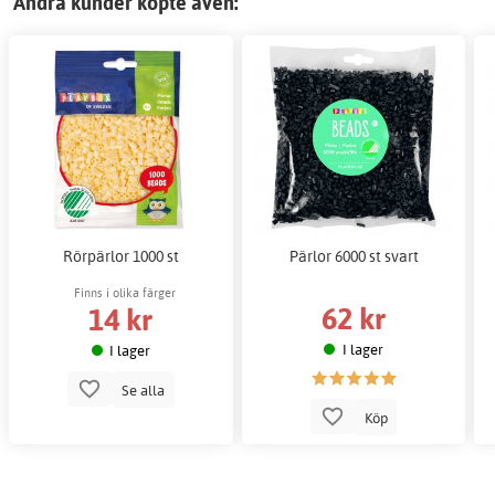
Andra kunder köpte även:
Rörpärlor 1000 st
Pärlor 6000 st svart
Finns i olika färger
62 kr
14 kr
I lager
I lager
Se alla
Köp