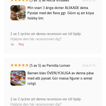
(5 av 5) av Alicia Vinuales
2019-12-11
Min snart 3 åriga dotter ÄLSKADE detta.
Pysslat med det flera ggr. Glöm ej att köpa
hobby lim.
1 av 1 tyckte att denna recension var till hjälp.
Hjälpte den här recensionen dig?
Ja
Nej
(5 av 5) av Pernilla Loman
2018-07-25
Barnen blev ÖVERLYCKLIGA av denna påse
med allt pyssel. Gör massa figurer o annat
roligt.
2 av 2 tyckte att denna recension var till hjälp.
Hjälpte den här recensionen dig?