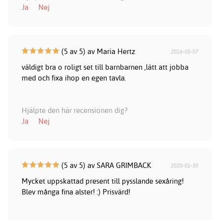
Ja
Nej
(5 av 5) av Maria Hertz
2016-05-07
väldigt bra o roligt set till barnbarnen ,lätt att jobba
med och fixa ihop en egen tavla.
Hjälpte den här recensionen dig?
Ja
Nej
(5 av 5) av SARA GRIMBACK
2020-01-30
Mycket uppskattad present till pysslande sexåring!
Blev många fina alster! :) Prisvärd!