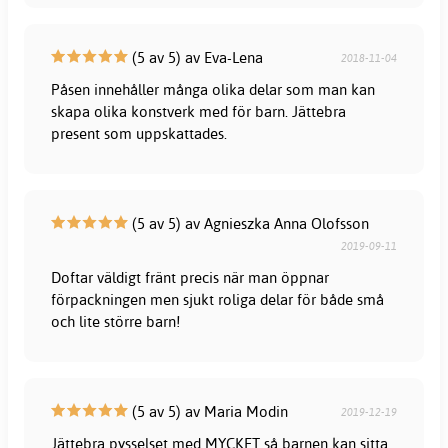
(5 av 5) av Eva-Lena
2018-11-04
Påsen innehåller många olika delar som man kan
skapa olika konstverk med för barn. Jättebra
present som uppskattades.
(5 av 5) av Agnieszka Anna Olofsson
2019-09-11
Doftar väldigt fränt precis när man öppnar
förpackningen men sjukt roliga delar för både små
och lite större barn!
(5 av 5) av Maria Modin
2019-12-19
Jättebra pysselset med MYCKET så barnen kan sitta