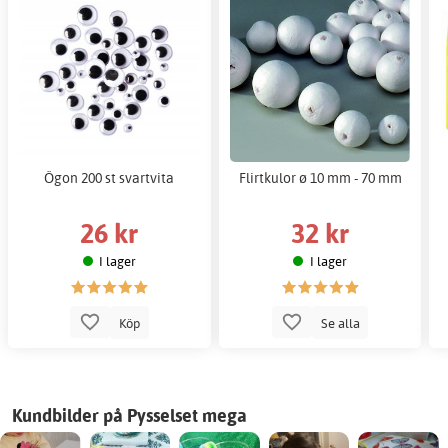
Ögon 200 st svartvita
Flirtkulor ø 10 mm - 70 mm
26 kr
32 kr
I lager
I lager
Köp
Se alla
Kundbilder på Pysselset mega