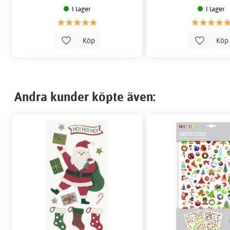
I lager
I lager
Köp
Kö
Andra kunder köpte även: