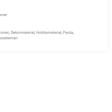
ioner
tioner
,
Dekormaterial
,
Hobbymaterial
,
Pyssla
,
ysselteman