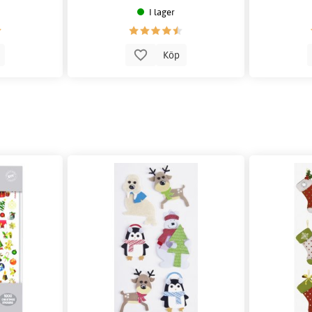
I lager
p
Köp