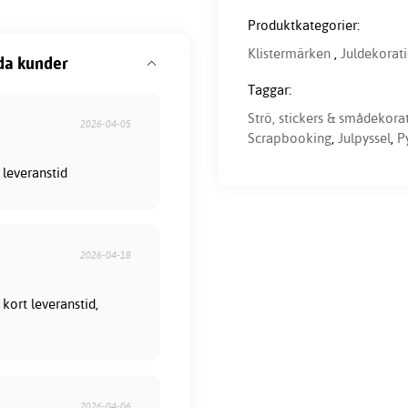
Produktkategorier:
Klistermärken
,
Juldekorat
da kunder
Taggar:
Strö, stickers & smådekora
2026-04-05
Scrapbooking
,
Julpyssel
,
P
 leveranstid
2026-04-18
kort leveranstid,
2026-04-06