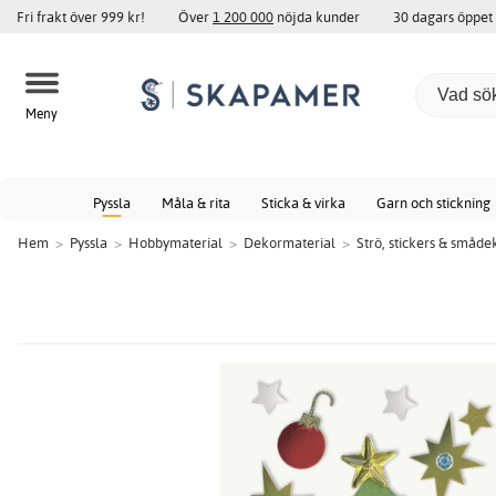
Fri frakt över 999 kr!
Över
1 200 000
nöjda kunder
30 dagars öppet
Meny
Pyssla
Måla & rita
Sticka & virka
Garn och stickning
Hem
>
Pyssla
>
Hobbymaterial
>
Dekormaterial
>
Strö, stickers & småde