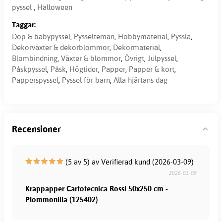
pyssel
,
Halloween
Taggar:
Dop & babypyssel
,
Pysselteman
,
Hobbymaterial
,
Pyssla
,
Dekorväxter & dekorblommor
,
Dekormaterial
,
Blombindning
,
Växter & blommor
,
Övrigt
,
Julpyssel
,
Påskpyssel
,
Påsk
,
Högtider
,
Papper
,
Papper & kort
,
Papperspyssel
,
Pyssel för barn
,
Alla hjärtans dag
Recensioner
(5 av 5) av Verifierad kund (2026-03-09)
2026-03-09
Kräppapper Cartotecnica Rossi 50x250 cm -
Plommonlila (125402)