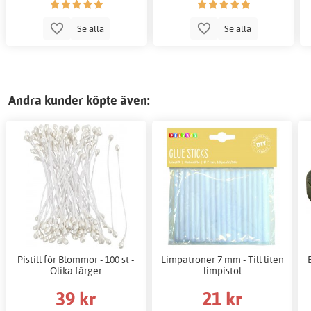
Se alla
Se alla
Andra kunder köpte även:
Pistill för Blommor - 100 st -
Limpatroner 7 mm - Till liten
Olika färger
limpistol
39 kr
21 kr