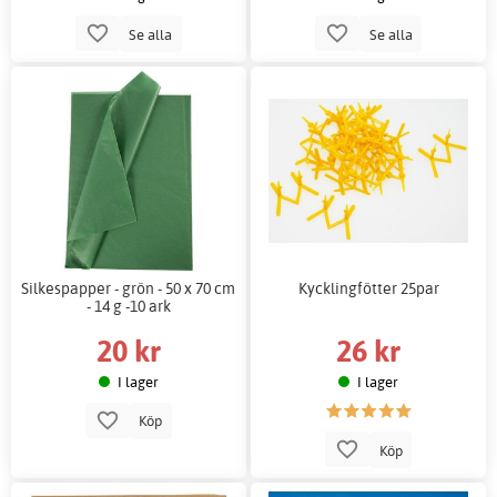
Se alla
Se alla
Silkespapper - grön - 50 x 70 cm
Kycklingfötter 25par
- 14 g -10 ark
20 kr
26 kr
I lager
I lager
Köp
Köp