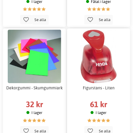
I lager
Fåtal i lager
Se alla
Se alla
Dekorgummi - Skumgummiark
Figurstans - Liten
32 kr
61 kr
I lager
I lager
Se alla
Se alla