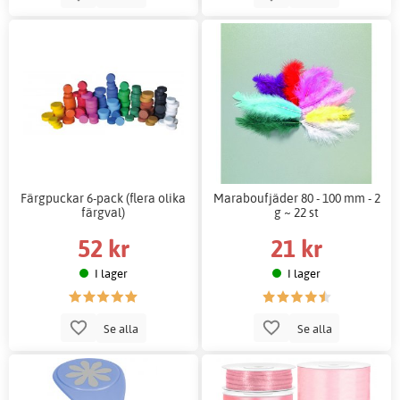
Färgpuckar 6-pack (flera olika
Maraboufjäder 80 - 100 mm - 2
färgval)
g ~ 22 st
52 kr
21 kr
I lager
I lager
Se alla
Se alla