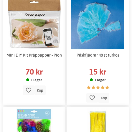
Mini DIY Kit Kräppapper - Pion
Påskfjädrar 48 st turkos
70 kr
15 kr
I lager
I lager
Köp
Köp