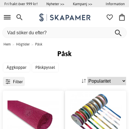
Information
Fri frakt över 999 kr!
Nyheter >>
Kampanj >>
Hem
>
Högtider
>
Påsk
Påsk
Äggkoppar
Påskpyssel
Filter