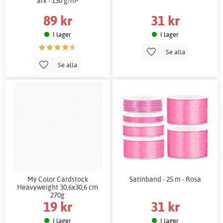
ark - 130 g/m²
89 kr
31 kr
I lager
I lager
Se alla
Se alla
My Color Cardstock
Satinband - 25 m - Rosa
Heavyweight 30,6x30,6 cm
270g
19 kr
31 kr
I lager
I lager