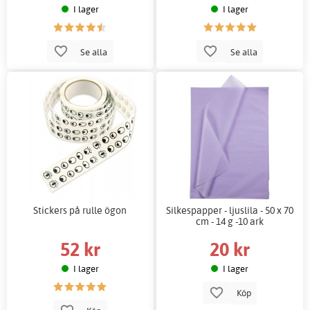
I lager
I lager
Se alla
Se alla
Stickers på rulle ögon
Silkespapper - ljuslila - 50 x 70
cm - 14 g -10 ark
52 kr
20 kr
I lager
I lager
Köp