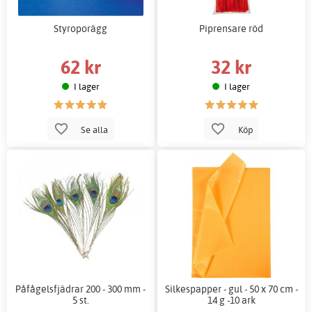
Styroporägg
Piprensare röd
62 kr
32 kr
I lager
I lager
Se alla
Köp
Påfågelsfjädrar 200 - 300 mm -
Silkespapper - gul - 50 x 70 cm -
5 st.
14 g -10 ark