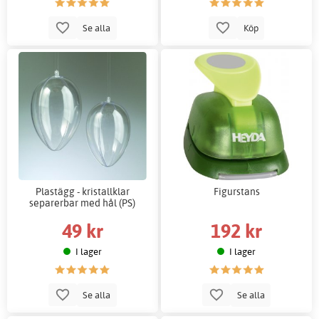
Se alla
Köp
Plastägg - kristallklar
Figurstans
separerbar med hål (PS)
49 kr
192 kr
I lager
I lager
Se alla
Se alla