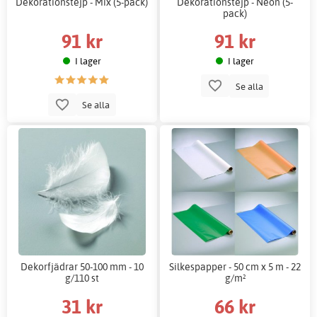
Dekorationstejp - Mix (5-pack)
Dekorationstejp - Neon (5-
pack)
91 kr
91 kr
I lager
I lager
Se alla
Se alla
Dekorfjädrar 50-100 mm - 10
Silkespapper - 50 cm x 5 m - 22
g/110 st
g/m²
31 kr
66 kr