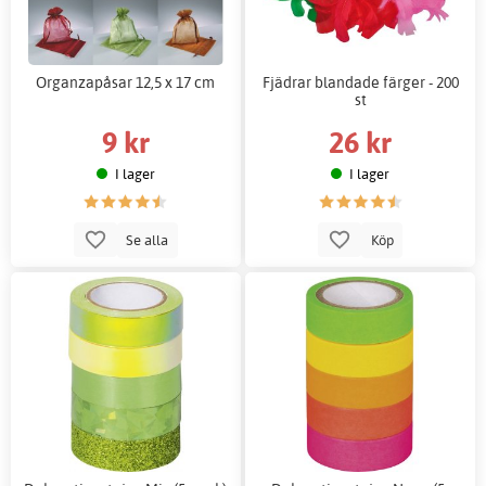
Organzapåsar 12,5 x 17 cm
Fjädrar blandade färger - 200
st
9 kr
26 kr
I lager
I lager
Se alla
Köp