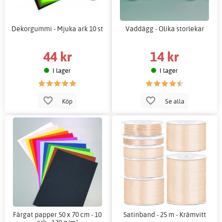
Dekorgummi - Mjuka ark 10 st
Vaddägg - Olika storlekar
44 kr
14 kr
I lager
I lager
Köp
Se alla
Färgat papper 50 x 70 cm - 10
Satinband - 25 m - Krämvitt