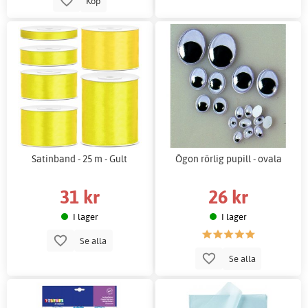
Köp
Satinband - 25 m - Gult
Ögon rörlig pupill - ovala
31 kr
26 kr
I lager
I lager
Se alla
Se alla