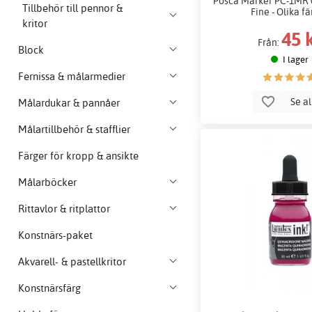
Posca Marker PC-1MR 
Tillbehör till pennor &
Fine - Olika f
kritor
45 
Från:
Block
I lager
Fernissa & målarmedier
Se a
Målardukar & pannåer
Målartillbehör & stafflier
Färger för kropp & ansikte
Målarböcker
Rittavlor & ritplattor
Konstnärs-paket
Akvarell- & pastellkritor
Konstnärsfärg