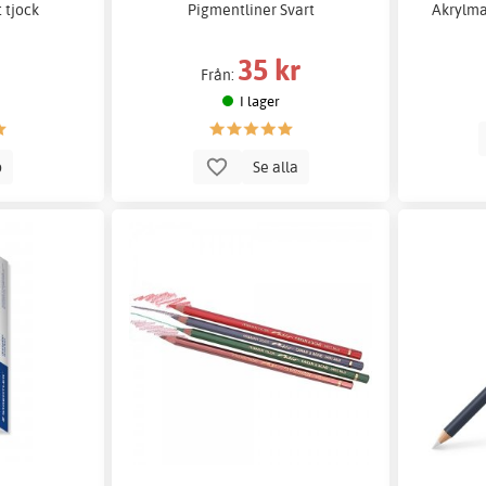
 tjock
Pigmentliner Svart
Akrylma
35 kr
Från:
I lager
p
Se alla