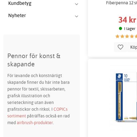
Fiberpenna 12 st
Kundbetyg
Nyheter
34 kr
I lager
Kö
Pennor för konst &
skapande
För levande och konstnärligt
skapande finner du här inte bara
pennor för textil, skissarbeten,
grafisk illustration och
serieteckning utan även
grafitstickor och ritkol. I
COPICs
sortiment
påträffas också en rad
med
airbrush-produkter
.