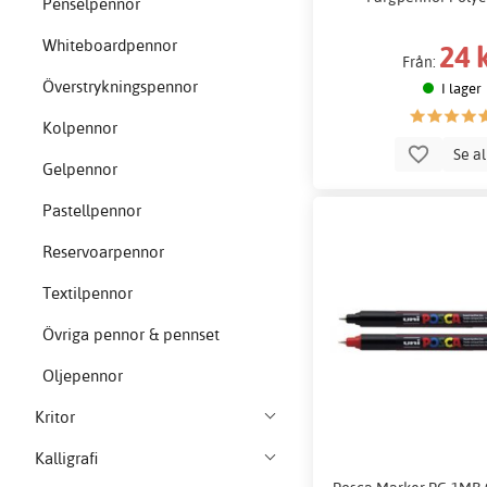
Penselpennor
Whiteboardpennor
24 
Från:
Överstrykningspennor
I lager
Kolpennor
Se a
Gelpennor
Pastellpennor
Reservoarpennor
Textilpennor
Övriga pennor & pennset
Oljepennor
Kritor
Kalligrafi