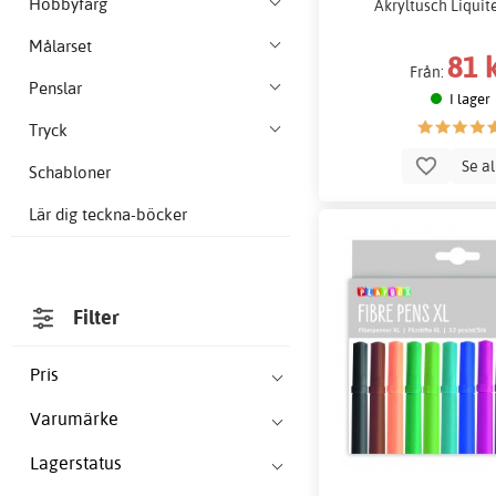
Hobbyfärg
Akryltusch Liquit
Målarset
81 
Från:
Penslar
I lager
Tryck
Se a
Schabloner
Lär dig teckna-böcker
Filter
Pris
Varumärke
Lagerstatus