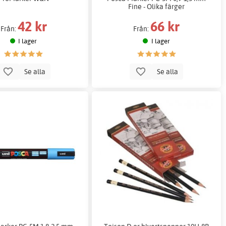
Fine - Olika färger
42 kr
66 kr
Från:
Från:
I lager
I lager
Se alla
Se alla