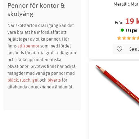
Metallic Mar
Pennor för kontor &
skolgång
19 
Från:
När skolstarten drar igång kan det
I lager
vara bra att ha införskaffat ett
rejält lager av olika pennor. Här
finns
stiftpennor
som med fördel
Se a
används för att rita grafisk diagram
och ställa upp matematiska
ekvationer. Givetvis finns här också
mängder med vanliga pennor med
bläck
,
tusch
,
gel
och
blyerts
för
allehanda antecknande ändamål