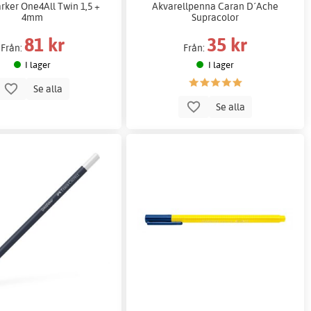
rker One4All Twin 1,5 +
Akvarellpenna Caran D´Ache
4mm
Supracolor
81 kr
35 kr
Från:
Från:
I lager
I lager
Se alla
Se alla