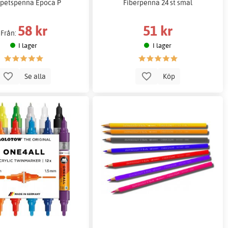
spetspenna Epoca P
Fiberpenna 24 st smal
58 kr
51 kr
Från:
I lager
I lager
Se alla
Köp