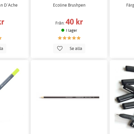
an D´Ache
Ecoline Brushpen
Fär
kr
40 kr
Från:
I lager
lla
Se alla