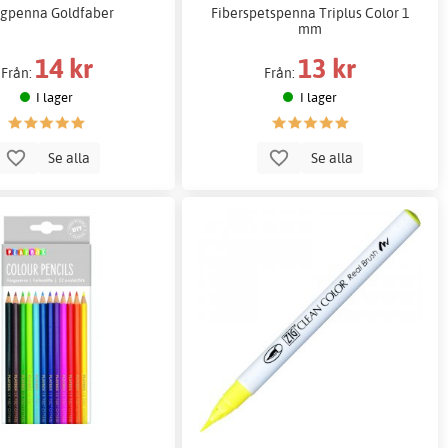
rgpenna Goldfaber
Fiberspetspenna Triplus Color 1
mm
14 kr
13 kr
Från:
Från:
I lager
I lager
Se alla
Se alla