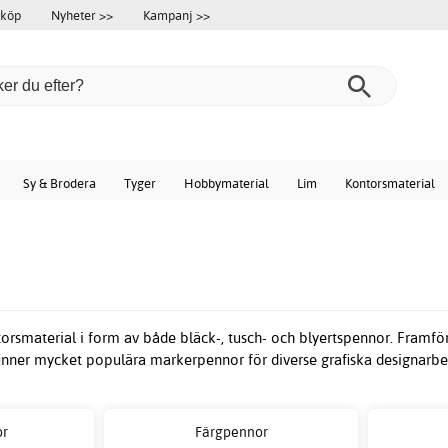
 köp
Nyheter >>
Kampanj >>
Sy & Brodera
Tyger
Hobbymaterial
Lim
Kontorsmaterial
ntorsmaterial i form av både bläck-, tusch- och blyertspennor. Framfö
finner mycket populära markerpennor för diverse grafiska designarbe
or
Färgpennor