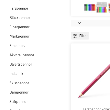
Färgpennor
Bläckpennor
Fiberpennor
Filter
Märkpennor
Fineliners
Akvarellpennor
Blyertspennor
India ink
Skisspennor
Barnpennor
Stiftpennor
Färgpennor Poly