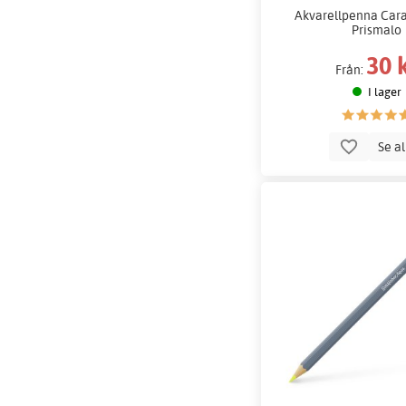
Akvarellpenna Car
Prismalo
30 
Från:
I lager
Se a