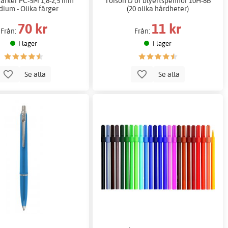
arker PC-5M 1,8-2,5 mm
Toison D or blyertspennor 10H-8B
ium - Olika färger
(20 olika hårdheter)
70 kr
11 kr
Från:
Från:
I lager
I lager
Se alla
Se alla