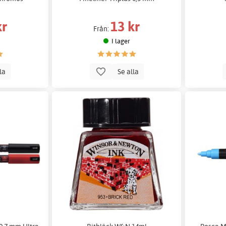
kr
13 kr
Från:
I lager
lla
Se alla