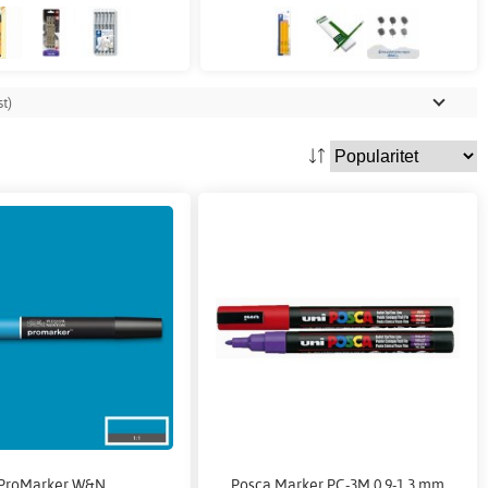
t)
ProMarker W&N
Posca Marker PC-3M 0,9-1,3 mm