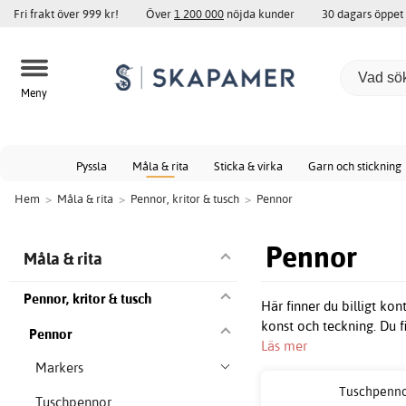
Fri frakt över 999 kr!
Över
1 200 000
nöjda kunder
30 dagars öppet
Meny
Pyssla
Måla & rita
Sticka & virka
Garn och stickning
Hem
>
Måla & rita
>
Pennor, kritor & tusch
>
Pennor
Pennor
Måla & rita
Pennor, kritor & tusch
Här finner du billigt ko
konst och teckning. Du 
Pennor
Läs mer
Markers
Tuschpenn
Tuschpennor