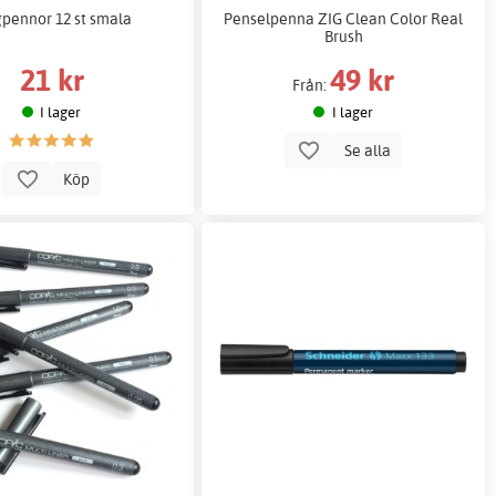
gpennor 12 st smala
Penselpenna ZIG Clean Color Real
Brush
21 kr
49 kr
Från:
I lager
I lager
Se alla
Köp