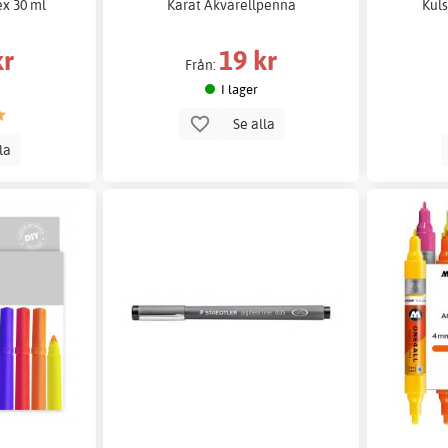
ex 30 ml
Karat Akvarellpenna
Kul
kr
19 kr
Från:
I lager
Se alla
lla